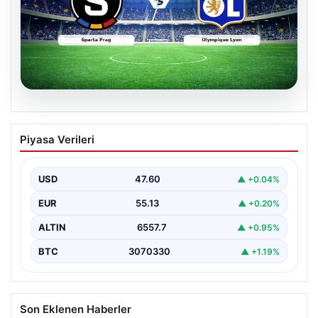
05.08.2026
(Özet) Sparta Prag – Olympique Lyon
Piyasa Verileri
Maçı Özeti ve Tüm Önemli Anları
USD
47.60
▲ +0.04%
EUR
55.13
▲ +0.20%
ALTIN
6557.7
▲ +0.95%
BTC
3070330
▲ +1.19%
Son Eklenen Haberler