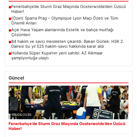
Fenerbahçe’de Sturm Graz Maçında Oosterwolde’den Üzücü
■
Haber!
(Özet) Sparta Prag – Olympique Lyon Maçı Özeti ve Tüm
■
Önemli Anları
Açık Hava Yaşam alanlarında Estetik ve bahçe mutfağı
■
Çözümleri
84 hakim ve savcı meslekten çıkarıldı. Bakan Gürlek: HSK 2.
■
Dairesi bu yıl 525 hakim-savcı hakkında karar aldı
Hollanda Süper Kupa’nın yeni sahibi: AZ Alkmaar
■
şampiyonluğa ulaştı
Güncel
05/08/2026
Fenerbahçe’de Sturm Graz Maçında Oosterwolde’den Üzücü
Haber!