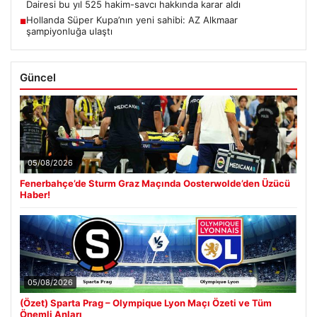
Dairesi bu yıl 525 hakim-savcı hakkında karar aldı
Hollanda Süper Kupa’nın yeni sahibi: AZ Alkmaar
■
şampiyonluğa ulaştı
Güncel
05/08/2026
Fenerbahçe’de Sturm Graz Maçında Oosterwolde’den Üzücü
Haber!
05/08/2026
(Özet) Sparta Prag – Olympique Lyon Maçı Özeti ve Tüm
Önemli Anları