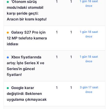
‘Otonom sürüş
1
1
1 gün 18 saat
önce
modu’ndaki otomobil
karşı şeride geçti:
Aracın bir kısmı koptu!
Galaxy S27 Pro için
1
1
1 gün 18 saat
önce
12 MP telefoto kamera
iddiası
Xbox fiyatlarında
1
1
1 gün 18 saat
önce
artış: İşte Series X ve
Series’in güncel
fiyatları!
Google karar
1
1
3 gün 17 saat
önce
değiştirdi: Beklenen
uygulama çıkmayacak