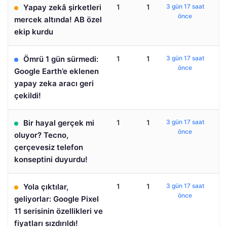
Yapay zekâ şirketleri
1
1
3 gün 17 saat
önce
mercek altında! AB özel
ekip kurdu
Ömrü 1 gün sürmedi:
1
1
3 gün 17 saat
önce
Google Earth’e eklenen
yapay zeka aracı geri
çekildi!
Bir hayal gerçek mi
1
1
3 gün 17 saat
önce
oluyor? Tecno,
çerçevesiz telefon
konseptini duyurdu!
Yola çıktılar,
1
1
3 gün 17 saat
önce
geliyorlar: Google Pixel
11 serisinin özellikleri ve
fiyatları sızdırıldı!