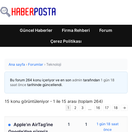
Güncel Haberler
Firma Rehberi
Forum
Çerez Politikası
Ana sayfa
›
Forumlar
›
Teknoloji
Bu forum 264 konu içeriyor ve en son
admin
tarafından
1 gün 18
saat önce
tarihinde güncellendi.
15 konu görüntüleniyor - 1 ile 15 arası (toplam 264)
1
2
3
16
17
18
→
…
Apple’ın AirTag’ine
1
1
1 gün 18 saat
önce
Google’dan sürpriz