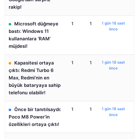
rakip!
Microsoft düğmeye
1
1
1 gün 18 saat
önce
bastı: Windows 11
kullananlara ‘RAM’
müjdesi!
Kapasitesi ortaya
1
1
1 gün 18 saat
önce
çıktı: Redmi Turbo 6
Max, Redmi’nin en
büyük bataryaya sahip
telefonu olabilir!
Önce bir tanıtılsaydı:
1
1
1 gün 18 saat
önce
Poco M8 Power’in
özellikleri ortaya çıktı!