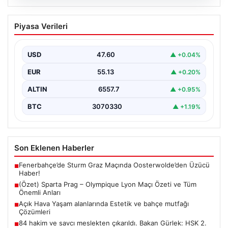
05.08.2026
(Özet) Sparta Prag – Olympique Lyon
Piyasa Verileri
Maçı Özeti ve Tüm Önemli Anları
USD
47.60
▲ +0.04%
EUR
55.13
▲ +0.20%
ALTIN
6557.7
▲ +0.95%
BTC
3070330
▲ +1.19%
Son Eklenen Haberler
Fenerbahçe’de Sturm Graz Maçında Oosterwolde’den Üzücü
■
Haber!
(Özet) Sparta Prag – Olympique Lyon Maçı Özeti ve Tüm
■
Önemli Anları
Açık Hava Yaşam alanlarında Estetik ve bahçe mutfağı
■
Çözümleri
84 hakim ve savcı meslekten çıkarıldı. Bakan Gürlek: HSK 2.
■