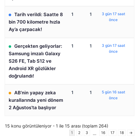
Tarih verildi: Saatte 8
1
1
3 gün 17 saat
önce
bin 700 kilometre hızla
Ay’a çarpacak!
Gerçekten geliyorlar:
1
1
3 gün 17 saat
önce
Samsung imzalı Galaxy
S26 FE, Tab S12 ve
Android XR gözlükler
doğrulandı!
AB’nin yapay zeka
1
1
5 gün 16 saat
önce
kurallarında yeni dönem
2 Ağustos’ta başlıyor
15 konu görüntüleniyor - 1 ile 15 arası (toplam 264)
1
2
3
16
17
18
→
…