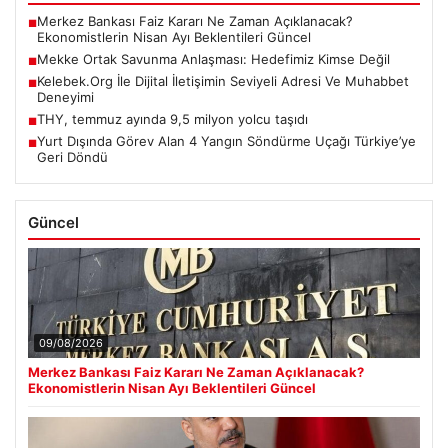
Merkez Bankası Faiz Kararı Ne Zaman Açıklanacak?
■
Ekonomistlerin Nisan Ayı Beklentileri Güncel
Mekke Ortak Savunma Anlaşması: Hedefimiz Kimse Değil
■
Kelebek.Org İle Dijital İletişimin Seviyeli Adresi Ve Muhabbet
■
Deneyimi
THY, temmuz ayında 9,5 milyon yolcu taşıdı
■
Yurt Dışında Görev Alan 4 Yangın Söndürme Uçağı Türkiye’ye
■
Geri Döndü
Güncel
09/08/2026
Merkez Bankası Faiz Kararı Ne Zaman Açıklanacak?
Ekonomistlerin Nisan Ayı Beklentileri Güncel