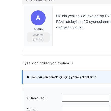
NC’nin yeni açık dünya co-op PvE
A
RAM listeleyince PC oyuncularını
değişiklik yapıldı.
admin
Anahtar
yönetici
1 yazı görüntüleniyor (toplam 1)
Bu konuyu yanıtlamak için giriş yapmış olmalısınız.
Kullanıcı adı:
Parola: