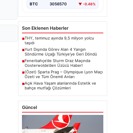
BTC
3056570
▼ -0.46%
Son Eklenen Haberler
THY, temmuz ayında 9,5 milyon yolcu
■
taşıdı
Yurt Dışında Görev Alan 4 Yangın
■
Söndürme Uçağı Türkiye’ye Geri Döndü
Fenerbahçe’de Sturm Graz Maçında
■
Oosterwolde’den Üzücü Haber!
(Özet) Sparta Prag – Olympique Lyon Maçı
■
Özeti ve Tüm Önemli Anları
Açık Hava Yaşam alanlarında Estetik ve
■
bahçe mutfağı Çözümleri
Güncel