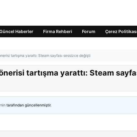
Güncel Haberler
Firma Rehberi
Forum
Çerez Politikas
erisi tartışma yarattı: Steam sayfası sessizce değişti
nerisi tartışma yarattı: Steam sayfa
min
tarafından güncellenmiştir.