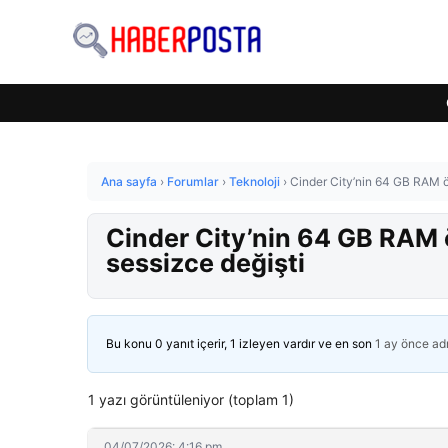
Ana sayfa
›
Forumlar
›
Teknoloji
›
Cinder City’nin 64 GB RAM ön
Cinder City’nin 64 GB RAM ö
sessizce değişti
Bu konu 0 yanıt içerir, 1 izleyen vardır ve en son
1 ay önce
ad
1 yazı görüntüleniyor (toplam 1)
04/07/2026: 4:16 pm