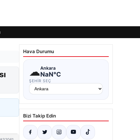
ı
Hava Durumu
☁
Ankara
sı
NaN°C
ŞEHIR SEÇ
Bizi Takip Edin
#32061