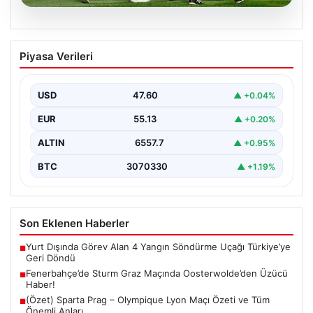
05.08.2026
Fenerbahçe’de Sturm Graz Maçında
Piyasa Verileri
Oosterwolde’den Üzücü Haber!
Futbolseverler, Şampiyonlar Ligi 3. ön eleme turunda
gerçekleşen heyecan dolu mücadelede Fenerbahçe’nin
USD
47.60
▲ +0.04%
Sturm Graz…
EUR
55.13
▲ +0.20%
ALTIN
6557.7
▲ +0.95%
BTC
3070330
▲ +1.19%
Son Eklenen Haberler
Yurt Dışında Görev Alan 4 Yangın Söndürme Uçağı Türkiye’ye
■
Geri Döndü
Fenerbahçe’de Sturm Graz Maçında Oosterwolde’den Üzücü
■
Haber!
(Özet) Sparta Prag – Olympique Lyon Maçı Özeti ve Tüm
■
Önemli Anları