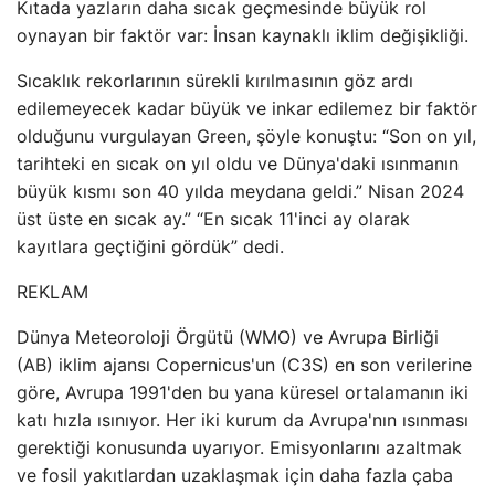
Kıtada yazların daha sıcak geçmesinde büyük rol
oynayan bir faktör var: İnsan kaynaklı iklim değişikliği.
Sıcaklık rekorlarının sürekli kırılmasının göz ardı
edilemeyecek kadar büyük ve inkar edilemez bir faktör
olduğunu vurgulayan Green, şöyle konuştu: “Son on yıl,
tarihteki en sıcak on yıl oldu ve Dünya'daki ısınmanın
büyük kısmı son 40 yılda meydana geldi.” Nisan 2024
üst üste en sıcak ay.” “En sıcak 11'inci ay olarak
kayıtlara geçtiğini gördük” dedi.
REKLAM
Dünya Meteoroloji Örgütü (WMO) ve Avrupa Birliği
(AB) iklim ajansı Copernicus'un (C3S) en son verilerine
göre, Avrupa 1991'den bu yana küresel ortalamanın iki
katı hızla ısınıyor. Her iki kurum da Avrupa'nın ısınması
gerektiği konusunda uyarıyor. Emisyonlarını azaltmak
ve fosil yakıtlardan uzaklaşmak için daha fazla çaba