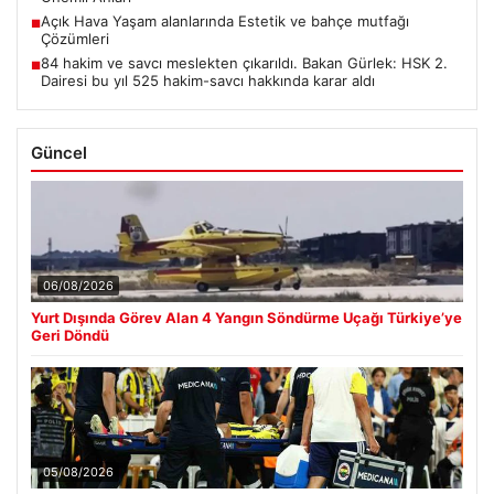
Açık Hava Yaşam alanlarında Estetik ve bahçe mutfağı
■
Çözümleri
84 hakim ve savcı meslekten çıkarıldı. Bakan Gürlek: HSK 2.
■
Dairesi bu yıl 525 hakim-savcı hakkında karar aldı
Güncel
06/08/2026
Yurt Dışında Görev Alan 4 Yangın Söndürme Uçağı Türkiye’ye
Geri Döndü
05/08/2026