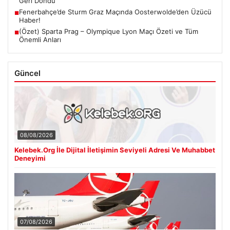
Geri Döndü
Fenerbahçe’de Sturm Graz Maçında Oosterwolde’den Üzücü
■
Haber!
(Özet) Sparta Prag – Olympique Lyon Maçı Özeti ve Tüm
■
Önemli Anları
Güncel
08/08/2026
Kelebek.Org İle Dijital İletişimin Seviyeli Adresi Ve Muhabbet
Deneyimi
07/08/2026