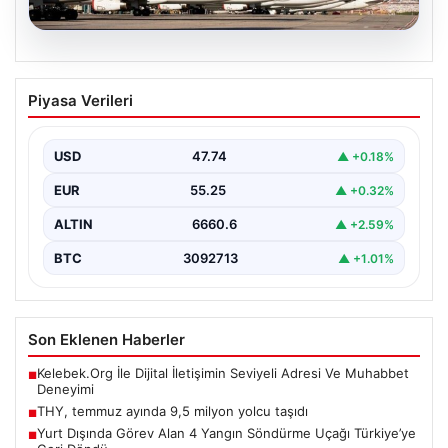
07.08.2026
THY, temmuz ayında 9,5 milyon yolcu
Piyasa Verileri
taşıdı
USD
47.74
▲ +0.18%
EUR
55.25
▲ +0.32%
ALTIN
6660.6
▲ +2.59%
BTC
3092713
▲ +1.01%
Son Eklenen Haberler
Kelebek.Org İle Dijital İletişimin Seviyeli Adresi Ve Muhabbet
■
Deneyimi
THY, temmuz ayında 9,5 milyon yolcu taşıdı
■
Yurt Dışında Görev Alan 4 Yangın Söndürme Uçağı Türkiye’ye
■