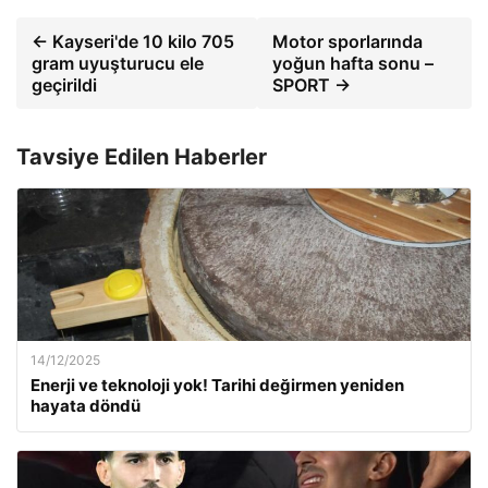
← Kayseri'de 10 kilo 705
Motor sporlarında
gram uyuşturucu ele
yoğun hafta sonu –
geçirildi
SPORT →
Tavsiye Edilen Haberler
14/12/2025
Enerji ve teknoloji yok! Tarihi değirmen yeniden
hayata döndü