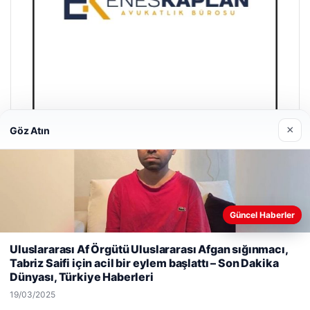
×
Göz Atın
Enes Kaplan Avukatlık Bürosu
28/04/2026
Güncel Haberler
Web sitemizi nasıl kullandığınızı daha iyi anlayabilmek,
Uluslararası Af Örgütü Uluslararası Afgan sığınmacı,
deneyiminizi kişiselleştirmek ve geliştirmek amacıyla çerezler
Tabriz Saifi için acil bir eylem başlattı – Son Dakika
kullanıyoruz.
Çerez Politikamız
Dünyası, Türkiye Haberleri
© 2026 Haber Posta – Güncel Haberler
Reddet
Kabul Et
19/03/2025
malta work and study
|
lemagrup.com.tr