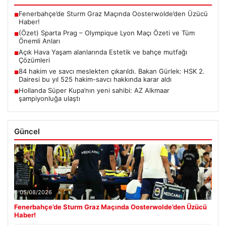
Fenerbahçe’de Sturm Graz Maçında Oosterwolde’den Üzücü
■
Haber!
(Özet) Sparta Prag – Olympique Lyon Maçı Özeti ve Tüm
■
Önemli Anları
Açık Hava Yaşam alanlarında Estetik ve bahçe mutfağı
■
Çözümleri
84 hakim ve savcı meslekten çıkarıldı. Bakan Gürlek: HSK 2.
■
Dairesi bu yıl 525 hakim-savcı hakkında karar aldı
Hollanda Süper Kupa’nın yeni sahibi: AZ Alkmaar
■
şampiyonluğa ulaştı
Güncel
05/08/2026
Fenerbahçe’de Sturm Graz Maçında Oosterwolde’den Üzücü
Haber!