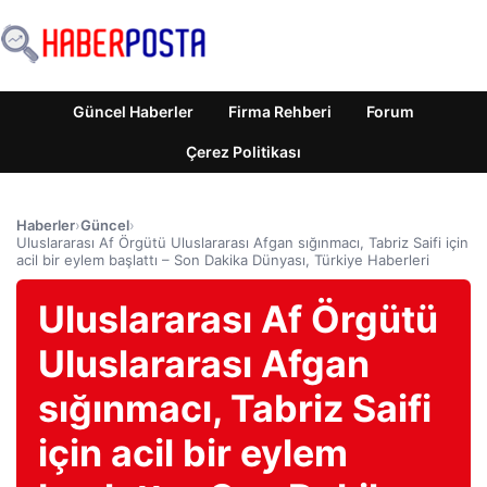
Güncel Haberler
Firma Rehberi
Forum
Çerez Politikası
Haberler
›
Güncel
›
Uluslararası Af Örgütü Uluslararası Afgan sığınmacı, Tabriz Saifi için
acil bir eylem başlattı – Son Dakika Dünyası, Türkiye Haberleri
Uluslararası Af Örgütü
Uluslararası Afgan
sığınmacı, Tabriz Saifi
için acil bir eylem