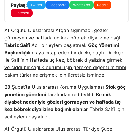
Paylaş:
Twitter
Facebook
WhatsApp
Reddit
Pinterest
Af Örgütü Uluslararası Afgan sığınmacı, gözleri
görmeyen ve haftada üç kez böbrek diyalizine bağlı
Tabriz Saifi
Acil bir eylem başlatmak
Göç Yönetimi
Başkanlığı
İmzaya hitap eden bir dilekçe açtı. Dilekçe
ile Saifi’nin
Haftada üç kez, böbrek diyalizine girmek
ve ciddi bir sağlık durumu için gereken diğer tüm tıbbi
bakım türlerine erişmek için ücretsiz
isminde.
28 Şubat’ta Uluslararası Koruma Uygulaması
Stok göç
yönetimi yönetimi
tarafından reddedildi
Kronik
diyabet nedeniyle gözleri görmeyen ve haftada üç
kez böbrek diyalizine bağımlı olanlar
Tabriz Saifi için
acil eylem başlatıldı.
Af Örgütü Uluslararası Uluslararası Türkiye Şube