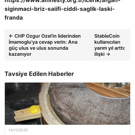
https://www.amnesty.org.tr/icerik/afgan-
siginmaci-briz-saiifi-ciddi-saglik-laski-
franda
← CHP Ozgur Ozel’in liderinden
StableCoin
İmamoglu’ya cevap verin: Ana
kullanıcıları
güç ulus ve ulus sonunda
yarım yıl arttı:
kazanıyor
ilişki →
Tavsiye Edilen Haberler
14/12/2025