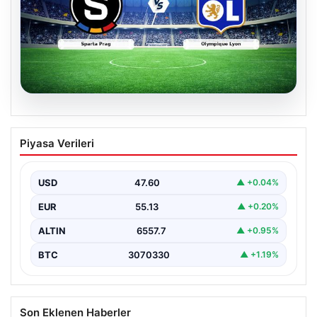
05.08.2026
(Özet) Sparta Prag – Olympique Lyon
Piyasa Verileri
Maçı Özeti ve Tüm Önemli Anları
USD
47.60
▲ +0.04%
EUR
55.13
▲ +0.20%
ALTIN
6557.7
▲ +0.95%
BTC
3070330
▲ +1.19%
Son Eklenen Haberler