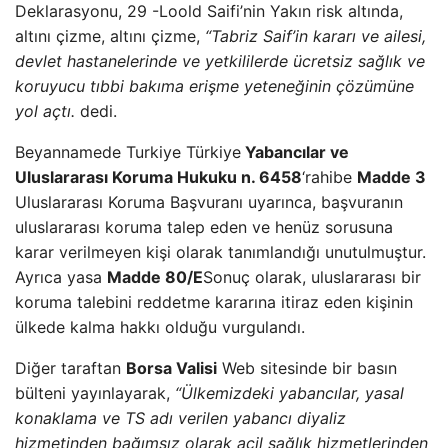
Deklarasyonu, 29 -Loold Saifi’nin Yakın risk altında,
altını çizme, altını çizme,
“Tabriz Saif’in kararı ve ailesi,
devlet hastanelerinde ve yetkililerde ücretsiz sağlık ve
koruyucu tıbbi bakıma erişme yeteneğinin çözümüne
yol açtı.
dedi.
Beyannamede Turkiye Türkiye
Yabancılar ve
Uluslararası Koruma Hukuku n. 6458
‘rahibe
Madde 3
Uluslararası Koruma Başvuranı uyarınca, başvuranın
uluslararası koruma talep eden ve henüz sorusuna
karar verilmeyen kişi olarak tanımlandığı unutulmuştur.
Ayrıca yasa
Madde 80/E
Sonuç olarak, uluslararası bir
koruma talebini reddetme kararına itiraz eden kişinin
ülkede kalma hakkı olduğu vurgulandı.
Diğer taraftan
Borsa Valisi
Web sitesinde bir basın
bülteni yayınlayarak,
“Ülkemizdeki yabancılar, yasal
konaklama ve TS adı verilen yabancı diyaliz
hizmetinden bağımsız olarak acil sağlık hizmetlerinden