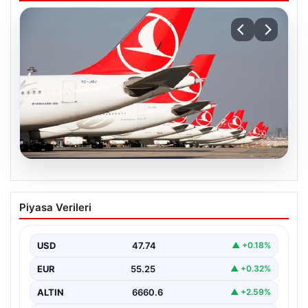
07.08.2026
THY, temmuz ayında 9,5 milyon yolcu
Piyasa Verileri
taşıdı
USD
47.74
▲ +0.18%
EUR
55.25
▲ +0.32%
ALTIN
6660.6
▲ +2.59%