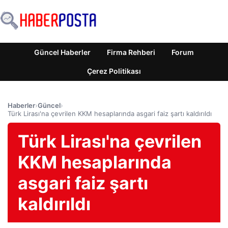
Güncel Haberler
Firma Rehberi
Forum
Çerez Politikası
Haberler
›
Güncel
›
Türk Lirası'na çevrilen KKM hesaplarında asgari faiz şartı kaldırıldı
Türk Lirası'na çevrilen
KKM hesaplarında
asgari faiz şartı
kaldırıldı