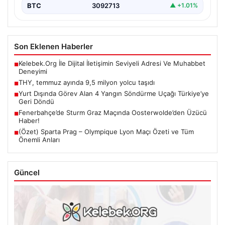
BTC
3092713
▲ +1.01%
Son Eklenen Haberler
Kelebek.Org İle Dijital İletişimin Seviyeli Adresi Ve Muhabbet
■
Deneyimi
THY, temmuz ayında 9,5 milyon yolcu taşıdı
■
Yurt Dışında Görev Alan 4 Yangın Söndürme Uçağı Türkiye’ye
■
Geri Döndü
Fenerbahçe’de Sturm Graz Maçında Oosterwolde’den Üzücü
■
Haber!
(Özet) Sparta Prag – Olympique Lyon Maçı Özeti ve Tüm
■
Önemli Anları
Güncel