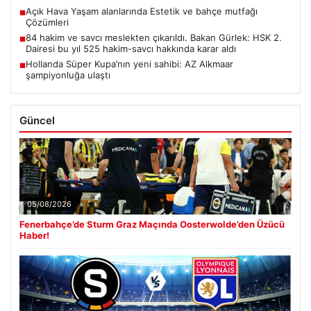
Açık Hava Yaşam alanlarında Estetik ve bahçe mutfağı
■
Çözümleri
84 hakim ve savcı meslekten çıkarıldı. Bakan Gürlek: HSK 2.
■
Dairesi bu yıl 525 hakim-savcı hakkında karar aldı
Hollanda Süper Kupa’nın yeni sahibi: AZ Alkmaar
■
şampiyonluğa ulaştı
Güncel
05/08/2026
Fenerbahçe’de Sturm Graz Maçında Oosterwolde’den Üzücü
Haber!