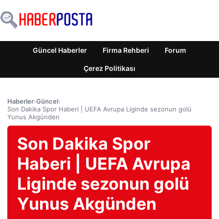
Güncel Haberler
Firma Rehberi
Forum
Çerez Politikası
Haberler
›
Güncel
›
Son Dakika Spor Haberi | UEFA Avrupa Liginde sezonun golü
Yunus Akgünden
Son Dakika Spor
Haberi | UEFA Avrupa
Liginde sezonun golü
Yunus Akgünden