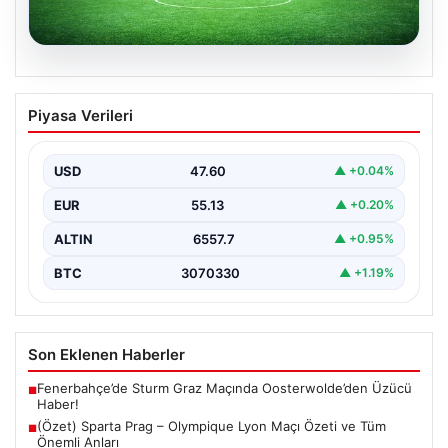
05.08.2026
(Özet) Sparta Prag – Olympique Lyon
Piyasa Verileri
Maçı Özeti ve Tüm Önemli Anları
USD
47.60
▲ +0.04%
EUR
55.13
▲ +0.20%
ALTIN
6557.7
▲ +0.95%
BTC
3070330
▲ +1.19%
Son Eklenen Haberler
Fenerbahçe’de Sturm Graz Maçında Oosterwolde’den Üzücü
■
Haber!
(Özet) Sparta Prag – Olympique Lyon Maçı Özeti ve Tüm
■
Önemli Anları