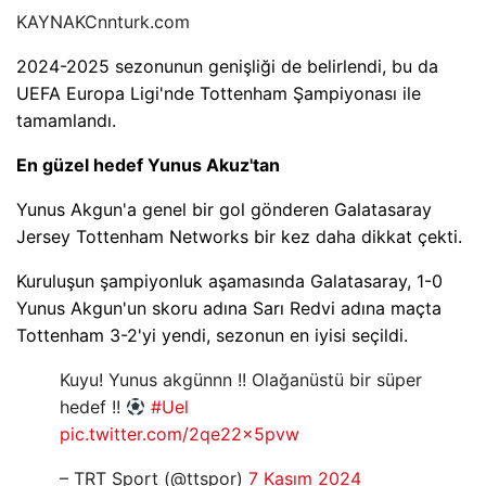
KAYNAK
Cnnturk.com
2024-2025 sezonunun genişliği de belirlendi, bu da
UEFA Europa Ligi'nde Tottenham Şampiyonası ile
tamamlandı.
En güzel hedef Yunus Akuz'tan
Yunus Akgun'a genel bir gol gönderen Galatasaray
Jersey Tottenham Networks bir kez daha dikkat çekti.
Kuruluşun şampiyonluk aşamasında Galatasaray, 1-0
Yunus Akgun'un skoru adına Sarı Redvi adına maçta
Tottenham 3-2'yi yendi, sezonun en iyisi seçildi.
Kuyu! Yunus akgünnn !! Olağanüstü bir süper
hedef !!
#Uel
pic.twitter.com/2qe22x5pvw
– TRT Sport (@ttspor)
7 Kasım 2024