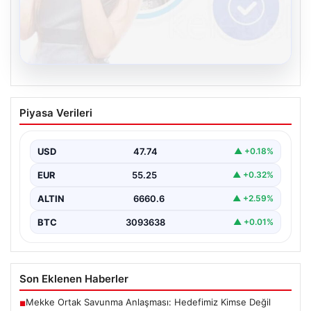
08.08.2026
Kelebek.Org İle Dijital İletişimin Seviyeli
Piyasa Verileri
Adresi Ve Muhabbet Deneyimi
İnternet ortamında bireylerin kaliteli bir biçimde bağlantı
kurması kritik bir hassasiyet taşımaktadır. Halen pek…
USD
47.74
▲ +0.18%
EUR
55.25
▲ +0.32%
ALTIN
6660.6
▲ +2.59%
BTC
3093638
▲ +0.01%
Son Eklenen Haberler
Mekke Ortak Savunma Anlaşması: Hedefimiz Kimse Değil
■