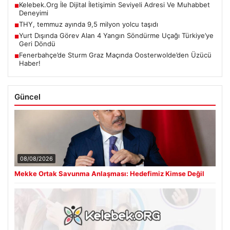
Kelebek.Org İle Dijital İletişimin Seviyeli Adresi Ve Muhabbet
■
Deneyimi
THY, temmuz ayında 9,5 milyon yolcu taşıdı
■
Yurt Dışında Görev Alan 4 Yangın Söndürme Uçağı Türkiye’ye
■
Geri Döndü
Fenerbahçe’de Sturm Graz Maçında Oosterwolde’den Üzücü
■
Haber!
Güncel
08/08/2026
Mekke Ortak Savunma Anlaşması: Hedefimiz Kimse Değil