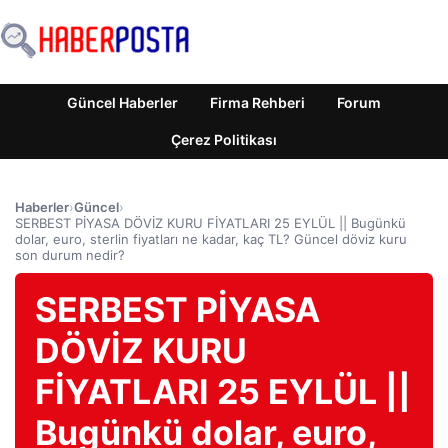
Güncel Haberler
Firma Rehberi
Forum
Çerez Politikası
Haberler
›
Güncel
›
SERBEST PİYASA DÖVİZ KURU FİYATLARI 25 EYLÜL || Bugünkü
dolar, euro, sterlin fiyatları ne kadar, kaç TL? Güncel döviz kuru
son durum nedir?
SERBEST PİYASA
DÖVİZ KURU
FİYATLARI 25 EYLÜL ||
Bugünkü dolar, euro,