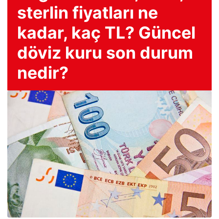
sterlin fiyatları ne
kadar, kaç TL? Güncel
döviz kuru son durum
nedir?