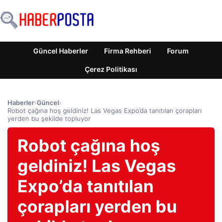
Güncel Haberler
Firma Rehberi
Forum
Çerez Politikası
Haberler
›
Güncel
›
Robot çağına hoş geldiniz! Las Vegas Expo’da tanıtılan çorapları
yerden bu şekilde topluyor
Robot çağına hoş
geldiniz! Las Vegas
Expo’da tanıtılan
çorapları yerden bu