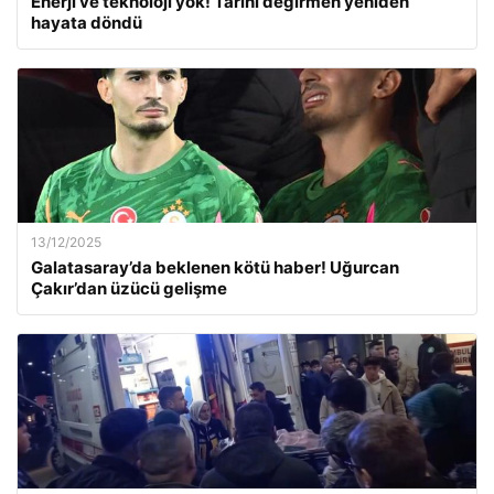
Enerji ve teknoloji yok! Tarihi değirmen yeniden
hayata döndü
13/12/2025
Galatasaray’da beklenen kötü haber! Uğurcan
Çakır’dan üzücü gelişme