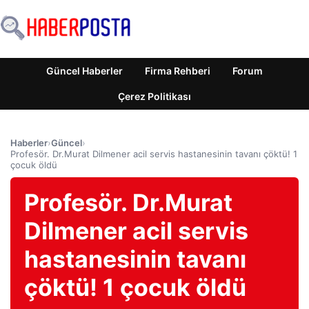
Güncel Haberler
Firma Rehberi
Forum
Çerez Politikası
Haberler
›
Güncel
›
Profesör. Dr.Murat Dilmener acil servis hastanesinin tavanı çöktü! 1
çocuk öldü
Profesör. Dr.Murat
Dilmener acil servis
hastanesinin tavanı
çöktü! 1 çocuk öldü