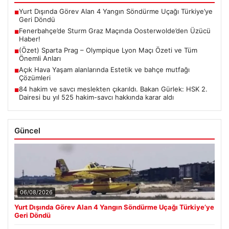
Yurt Dışında Görev Alan 4 Yangın Söndürme Uçağı Türkiye’ye
■
Geri Döndü
Fenerbahçe’de Sturm Graz Maçında Oosterwolde’den Üzücü
■
Haber!
(Özet) Sparta Prag – Olympique Lyon Maçı Özeti ve Tüm
■
Önemli Anları
Açık Hava Yaşam alanlarında Estetik ve bahçe mutfağı
■
Çözümleri
84 hakim ve savcı meslekten çıkarıldı. Bakan Gürlek: HSK 2.
■
Dairesi bu yıl 525 hakim-savcı hakkında karar aldı
Güncel
06/08/2026
Yurt Dışında Görev Alan 4 Yangın Söndürme Uçağı Türkiye’ye
Geri Döndü