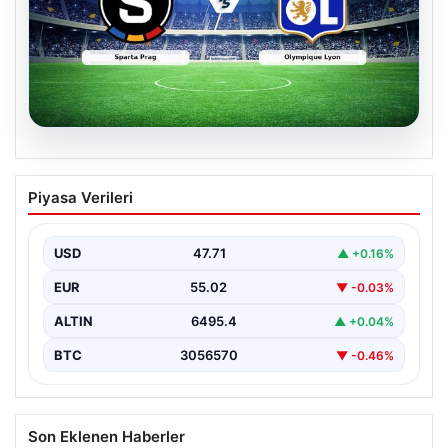
05.08.2026
(Özet) Sparta Prag – Olympique Lyon
Piyasa Verileri
Maçı Özeti ve Tüm Önemli Anları
USD
47.71
▲ +0.16%
EUR
55.02
▼ -0.03%
ALTIN
6495.4
▲ +0.04%
BTC
3056570
▼ -0.46%
Son Eklenen Haberler