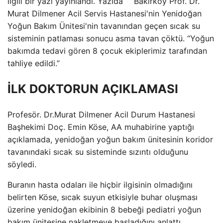
ilgili bir yazı yayınlandı. Yazıda ” “Bakırköy Prof. Dr.
Murat Dilmener Acil Servis Hastanesi'nin Yenidoğan
Yoğun Bakım Ünitesi'nin tavanından geçen sıcak su
sisteminin patlaması sonucu asma tavan çöktü. “Yoğun
bakımda tedavi gören 8 çocuk ekiplerimiz tarafından
tahliye edildi.”
İLK DOKTORUN AÇIKLAMASI
Profesör. Dr.Murat Dilmener Acil Durum Hastanesi
Başhekimi Doç. Emin Köse, AA muhabirine yaptığı
açıklamada, yenidoğan yoğun bakım ünitesinin koridor
tavanındaki sıcak su sisteminde sızıntı olduğunu
söyledi.
Buranın hasta odaları ile hiçbir ilgisinin olmadığını
belirten Köse, sıcak suyun etkisiyle buhar oluşması
üzerine yenidoğan ekibinin 8 bebeği pediatri yoğun
bakım ünitesine nakletmeye başladığını anlattı.