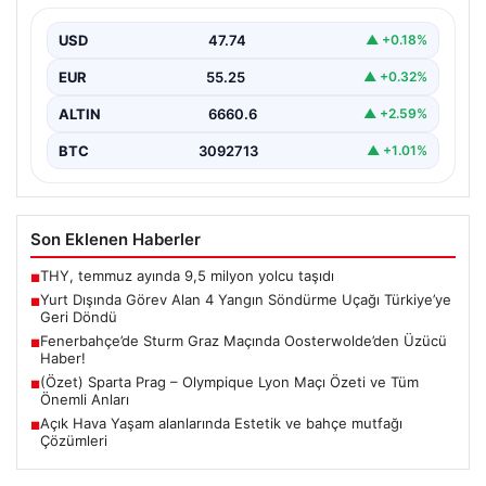
Orman Genel Müdürlüğü tarafından yapılan açıklamaya
göre, yaz boyunca İspanya ve Fransa’da çıkan orman…
USD
47.74
▲ +0.18%
EUR
55.25
▲ +0.32%
ALTIN
6660.6
▲ +2.59%
BTC
3092713
▲ +1.01%
Son Eklenen Haberler
THY, temmuz ayında 9,5 milyon yolcu taşıdı
■
Yurt Dışında Görev Alan 4 Yangın Söndürme Uçağı Türkiye’ye
■
Geri Döndü
Fenerbahçe’de Sturm Graz Maçında Oosterwolde’den Üzücü
■
Haber!
(Özet) Sparta Prag – Olympique Lyon Maçı Özeti ve Tüm
■
Önemli Anları
Açık Hava Yaşam alanlarında Estetik ve bahçe mutfağı
■
Çözümleri