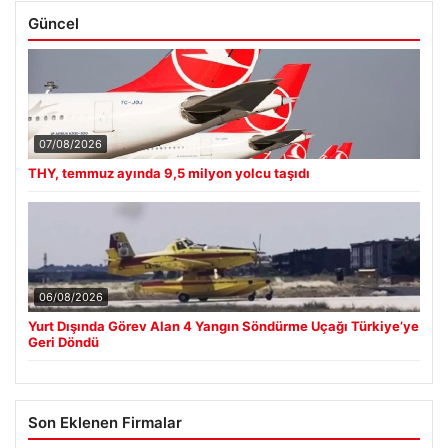
Güncel
07/08/2026
THY, temmuz ayında 9,5 milyon yolcu taşıdı
06/08/2026
Yurt Dışında Görev Alan 4 Yangın Söndürme Uçağı Türkiye’ye
Geri Döndü
Son Eklenen Firmalar