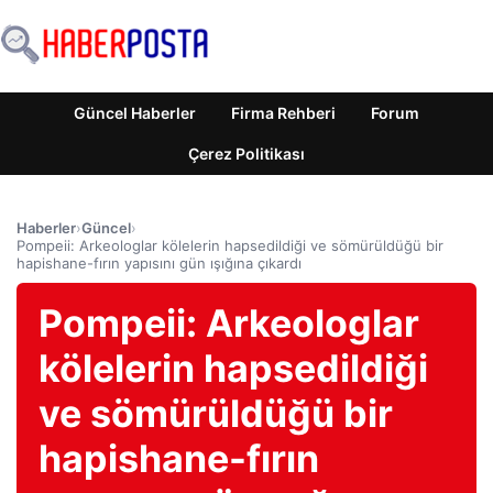
Güncel Haberler
Firma Rehberi
Forum
Çerez Politikası
Haberler
›
Güncel
›
Pompeii: Arkeologlar kölelerin hapsedildiği ve sömürüldüğü bir
hapishane-fırın yapısını gün ışığına çıkardı
Pompeii: Arkeologlar
kölelerin hapsedildiği
ve sömürüldüğü bir
hapishane-fırın