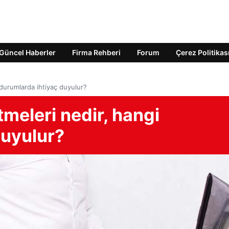
Güncel Haberler
Firma Rehberi
Forum
Çerez Politikas
 durumlarda ihtiyaç duyulur?
tmeleri nedir, hangi
duyulur?