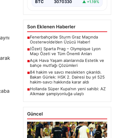
BTC
3070330
▲ +1.19%
Son Eklenen Haberler
Fenerbahçe’de Sturm Graz Maçında
 aynı
■
Oosterwolde’den Üzücü Haber!
(Özet) Sparta Prag – Olympique Lyon
■
Maçı Özeti ve Tüm Önemli Anları
larak
Açık Hava Yaşam alanlarında Estetik ve
■
bahçe mutfağı Çözümleri
84 hakim ve savcı meslekten çıkarıldı.
■
Bakan Gürlek: HSK 2. Dairesi bu yıl 525
hakim-savcı hakkında karar aldı
Hollanda Süper Kupa’nın yeni sahibi: AZ
■
 çaba
Alkmaar şampiyonluğa ulaştı
Güncel