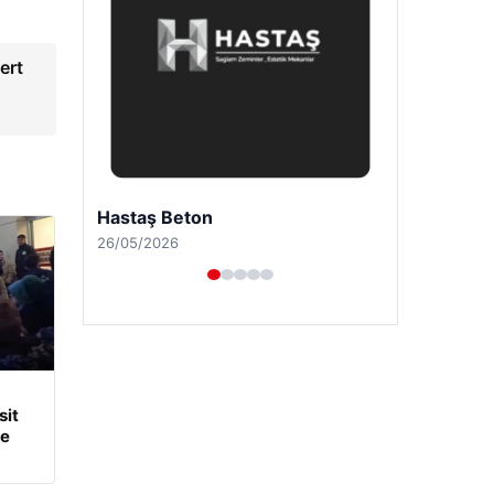
ert
Enes Kaplan Avukatlık Bürosu
28/04/2026
it
ye