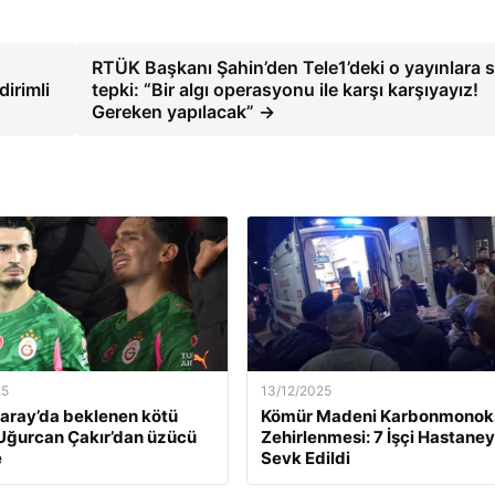
RTÜK Başkanı Şahin’den Tele1’deki o yayınlara s
irimli
tepki: “Bir algı operasyonu ile karşı karşıyayız!
Gereken yapılacak” →
25
13/12/2025
aray’da beklenen kötü
Kömür Madeni Karbonmonoks
Uğurcan Çakır’dan üzücü
Zehirlenmesi: 7 İşçi Hastane
e
Sevk Edildi