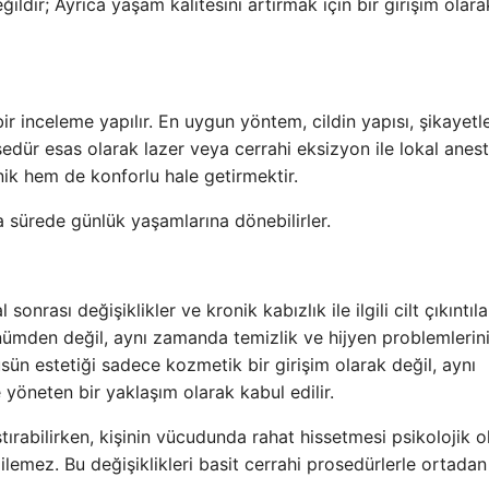
ldir; Ayrıca yaşam kalitesini artırmak için bir girişim olara
ir inceleme yapılır. En uygun yöntem, cildin yapısı, şikayetl
sedür esas olarak lazer veya cerrahi eksizyon ile lokal anest
enik hem de konforlu hale getirmektir.
sa sürede günlük yaşamlarına dönebilirler.
rası değişiklikler ve kronik kabızlık ile ilgili cilt çıkıntıla
nümden değil, aynı zamanda temizlik ve hijyen problemlerin
ün estetiği sadece kozmetik bir girişim olarak değil, aynı
 yöneten bir yaklaşım olarak kabul edilir.
rabilirken, kişinin vücudunda rahat hissetmesi psikolojik o
ilemez. Bu değişiklikleri basit cerrahi prosedürlerle ortadan