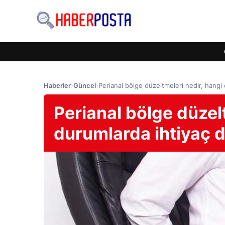
Haberler
›
Güncel
›
Perianal bölge düzeltmeleri nedir, hangi
Perianal bölge düzel
durumlarda ihtiyaç 