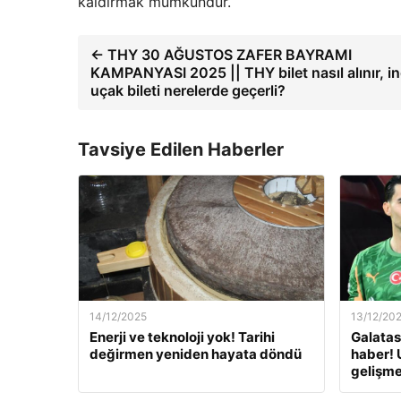
kaldırmak mümkündür.
← THY 30 AĞUSTOS ZAFER BAYRAMI
KAMPANYASI 2025 || THY bilet nasıl alınır, ind
uçak bileti nerelerde geçerli?
Tavsiye Edilen Haberler
14/12/2025
13/12/20
Enerji ve teknoloji yok! Tarihi
Galatas
değirmen yeniden hayata döndü
haber! 
gelişm