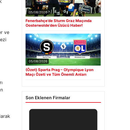
k
05/08/2026
Fenerbahçe’de Sturm Graz Maçında
Oosterwolde’den Üzücü Haber!
er ve
ezi
05/08/2026
(Özet) Sparta Prag – Olympique Lyon
Maçı Özeti ve Tüm Önemli Anları
rı
in
Son Eklenen Firmalar
larak