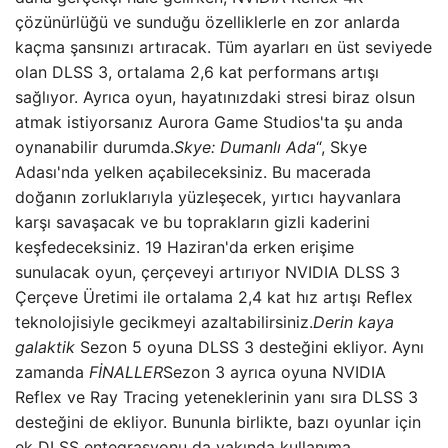
çözünürlüğü ve sunduğu özelliklerle en zor anlarda
kaçma şansınızı artıracak. Tüm ayarları en üst seviyede
olan DLSS 3, ortalama 2,6 kat performans artışı
sağlıyor. Ayrıca oyun, hayatınızdaki stresi biraz olsun
atmak istiyorsanız Aurora Game Studios'ta şu anda
oynanabilir durumda.
Skye: Dumanlı Ada
“, Skye
Adası'nda yelken açabileceksiniz. Bu macerada
doğanın zorluklarıyla yüzleşecek, yırtıcı hayvanlara
karşı savaşacak ve bu toprakların gizli kaderini
keşfedeceksiniz. 19 Haziran'da erken erişime
sunulacak oyun, çerçeveyi artırıyor NVIDIA DLSS 3
Çerçeve Üretimi ile ortalama 2,4 kat hız artışı Reflex
teknolojisiyle gecikmeyi azaltabilirsiniz.
Derin kaya
galaktik
Sezon 5 oyuna DLSS 3 desteğini ekliyor. Aynı
zamanda
FİNALLER
Sezon 3 ayrıca oyuna NVIDIA
Reflex ve Ray Tracing yeteneklerinin yanı sıra DLSS 3
desteğini de ekliyor. Bununla birlikte, bazı oyunlar için
ek DLSS entegrasyonu da yakında kullanıma