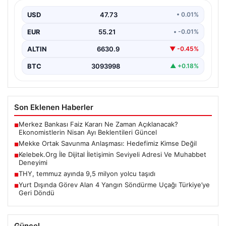
İnternet ortamında bireylerin kaliteli bir biçimde bağlantı
kurması kritik bir hassasiyet taşımaktadır. Halen pek…
USD
47.73
• 0.01%
EUR
55.21
• -0.01%
ALTIN
6630.9
▼ -0.45%
BTC
3093998
▲ +0.18%
Son Eklenen Haberler
Merkez Bankası Faiz Kararı Ne Zaman Açıklanacak?
■
Ekonomistlerin Nisan Ayı Beklentileri Güncel
Mekke Ortak Savunma Anlaşması: Hedefimiz Kimse Değil
■
Kelebek.Org İle Dijital İletişimin Seviyeli Adresi Ve Muhabbet
■
Deneyimi
THY, temmuz ayında 9,5 milyon yolcu taşıdı
■
Yurt Dışında Görev Alan 4 Yangın Söndürme Uçağı Türkiye’ye
■
Geri Döndü
Güncel