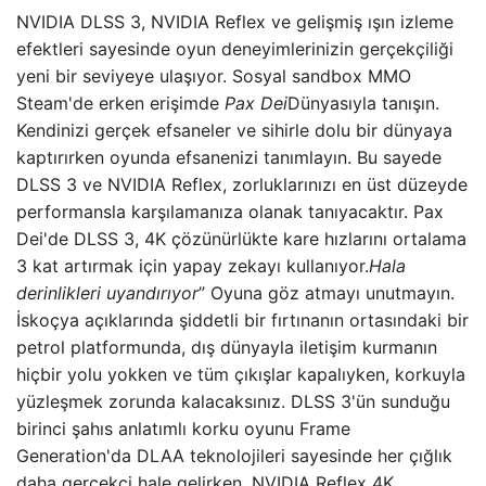
NVIDIA DLSS 3, NVIDIA Reflex ve gelişmiş ışın izleme
efektleri sayesinde oyun deneyimlerinizin gerçekçiliği
yeni bir seviyeye ulaşıyor. Sosyal sandbox MMO
Steam'de erken erişimde
Pax Dei
Dünyasıyla tanışın.
Kendinizi gerçek efsaneler ve sihirle dolu bir dünyaya
kaptırırken oyunda efsanenizi tanımlayın. Bu sayede
DLSS 3 ve NVIDIA Reflex, zorluklarınızı en üst düzeyde
performansla karşılamanıza olanak tanıyacaktır. Pax
Dei'de DLSS 3, 4K çözünürlükte kare hızlarını ortalama
3 kat artırmak için yapay zekayı kullanıyor.
Hala
derinlikleri uyandırıyor
” Oyuna göz atmayı unutmayın.
İskoçya açıklarında şiddetli bir fırtınanın ortasındaki bir
petrol platformunda, dış dünyayla iletişim kurmanın
hiçbir yolu yokken ve tüm çıkışlar kapalıyken, korkuyla
yüzleşmek zorunda kalacaksınız. DLSS 3'ün sunduğu
birinci şahıs anlatımlı korku oyunu Frame
Generation'da DLAA teknolojileri sayesinde her çığlık
daha gerçekçi hale gelirken, NVIDIA Reflex 4K