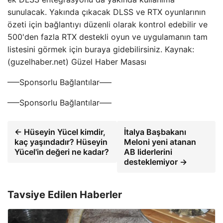
sunulacak. Yakında çıkacak DLSS ve RTX oyunlarının
özeti için bağlantıyı düzenli olarak kontrol edebilir ve
500'den fazla RTX destekli oyun ve uygulamanın tam
listesini görmek için buraya gidebilirsiniz. Kaynak:
(guzelhaber.net) Güzel Haber Masası
—–Sponsorlu Bağlantılar—–
—–Sponsorlu Bağlantılar—–
← Hüseyin Yücel kimdir,
İtalya Başbakanı
kaç yaşındadır? Hüseyin
Meloni yeni atanan
Yücel'in değeri ne kadar?
AB liderlerini
desteklemiyor →
Tavsiye Edilen Haberler