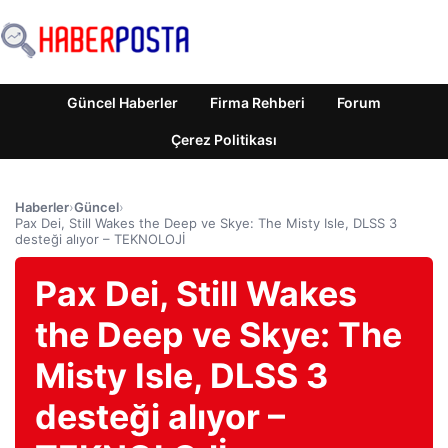
Güncel Haberler
Firma Rehberi
Forum
Çerez Politikası
Haberler
›
Güncel
›
Pax Dei, Still Wakes the Deep ve Skye: The Misty Isle, DLSS 3
desteği alıyor – TEKNOLOJİ
Pax Dei, Still Wakes
the Deep ve Skye: The
Misty Isle, DLSS 3
desteği alıyor –