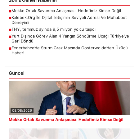
Son Eklenen Haberler
Mekke Ortak Savunma Anlaşması: Hedefimiz Kimse Değil
■
Kelebek.Org İle Dijital İletişimin Seviyeli Adresi Ve Muhabbet
■
Deneyimi
THY, temmuz ayında 9,5 milyon yolcu taşıdı
■
Yurt Dışında Görev Alan 4 Yangın Söndürme Uçağı Türkiye’ye
■
Geri Döndü
Fenerbahçe’de Sturm Graz Maçında Oosterwolde’den Üzücü
■
Haber!
Güncel
08/08/2026
Mekke Ortak Savunma Anlaşması: Hedefimiz Kimse Değil