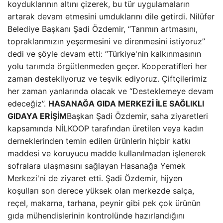
koyduklarının altını çizerek, bu tür uygulamaların
artarak devam etmesini umduklarını dile getirdi. Nilüfer
Belediye Başkanı Şadi Özdemir, “Tarımın artmasını,
topraklarımızın yeşermesini ve direnmesini istiyoruz”
dedi ve şöyle devam etti: “Türkiye'nin kalkınmasının
yolu tarımda örgütlenmeden geçer. Kooperatifleri her
zaman destekliyoruz ve teşvik ediyoruz. Çiftçilerimiz
her zaman yanlarında olacak ve “Desteklemeye devam
edeceğiz”.
HASANAĞA GIDA MERKEZİ İLE SAĞLIKLI
GIDAYA ERİŞİM
Başkan Şadi Özdemir, saha ziyaretleri
kapsamında NİLKOOP tarafından üretilen veya kadın
derneklerinden temin edilen ürünlerin hiçbir katkı
maddesi ve koruyucu madde kullanılmadan işlenerek
sofralara ulaşmasını sağlayan Hasanağa Yemek
Merkezi'ni de ziyaret etti. Şadi Özdemir, hijyen
koşulları son derece yüksek olan merkezde salça,
reçel, makarna, tarhana, peynir gibi pek çok ürünün
gıda mühendislerinin kontrolünde hazırlandığını