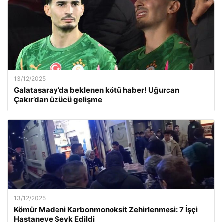
13/12/2025
Galatasaray’da beklenen kötü haber! Uğurcan
Çakır’dan üzücü gelişme
13/12/2025
Kömür Madeni Karbonmonoksit Zehirlenmesi: 7 İşçi
Hastaneye Sevk Edildi