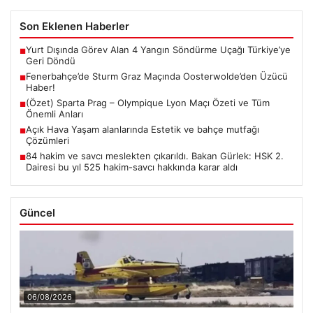
Son Eklenen Haberler
Yurt Dışında Görev Alan 4 Yangın Söndürme Uçağı Türkiye’ye
■
Geri Döndü
Fenerbahçe’de Sturm Graz Maçında Oosterwolde’den Üzücü
■
Haber!
(Özet) Sparta Prag – Olympique Lyon Maçı Özeti ve Tüm
■
Önemli Anları
Açık Hava Yaşam alanlarında Estetik ve bahçe mutfağı
■
Çözümleri
84 hakim ve savcı meslekten çıkarıldı. Bakan Gürlek: HSK 2.
■
Dairesi bu yıl 525 hakim-savcı hakkında karar aldı
Güncel
06/08/2026