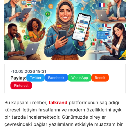
•
10.05.2026 19:31
Paylaş:
Twitter
Facebook
WhatsApp
Reddit
Pinterest
Bu kapsamlı rehber,
talkrand
platformunun sağladığı
küresel iletişim fırsatlarını ve modern özelliklerini açık
bir tarzda incelemektedir. Günümüzde bireyler
çevresindeki bağlar yazılımların etkisiyle muazzam bir