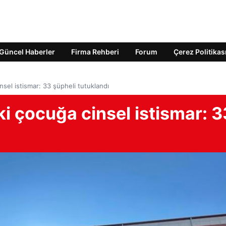
Güncel Haberler
Firma Rehberi
Forum
Çerez Politikas
nsel istismar: 33 şüpheli tutuklandı
ki çocuğa cinsel istismar: 3