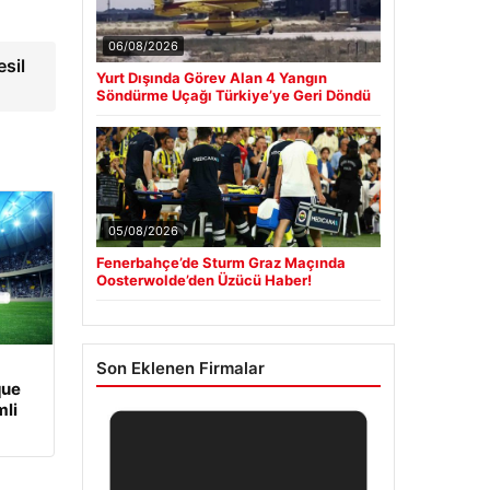
06/08/2026
sil
Yurt Dışında Görev Alan 4 Yangın
Söndürme Uçağı Türkiye’ye Geri Döndü
05/08/2026
Fenerbahçe’de Sturm Graz Maçında
Oosterwolde’den Üzücü Haber!
Son Eklenen Firmalar
que
li