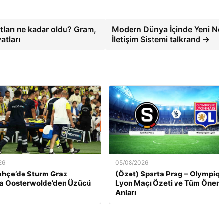
yatları ne kadar oldu? Gram,
Modern Dünya İçinde Yeni Ne
atları
İletişim Sistemi talkrand →
26
05/08/2026
ahçe’de Sturm Graz
(Özet) Sparta Prag – Olympi
a Oosterwolde’den Üzücü
Lyon Maçı Özeti ve Tüm Önem
Anları