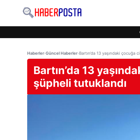
Haberler
›
Güncel Haberler
›
Bartın’da 13 yaşındaki çocuğa ci
Bartın’da 13 yaşında
şüpheli tutuklandı