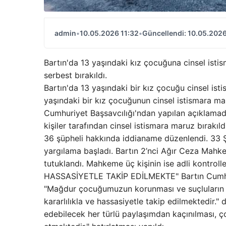
admin
•
10.05.2026 11:32
•
Güncellendi: 10.05.2026
Bartın'da 13 yaşındaki kız çocuğuna cinsel istis
serbest bırakıldı.
Bartın'da 13 yaşındaki bir kız çocuğu cinsel is
yaşındaki bir kız çocuğunun cinsel istismara maru
Cumhuriyet Başsavcılığı'ndan yapılan açıklama
kişiler tarafından cinsel istismara maruz bırakıl
36 şüpheli hakkında iddianame düzenlendi. 33
yargılama başladı. Bartın 2’nci Ağır Ceza Mah
tutuklandı. Mahkeme üç kişinin ise adli kontrol
HASSASİYETLE TAKİP EDİLMEKTE" Bartın Cumhuri
"Mağdur çocuğumuzun korunması ve suçluların ya
kararlılıkla ve hassasiyetle takip edilmektedir."
edebilecek her türlü paylaşımdan kaçınılması, 