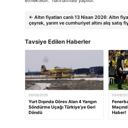
etmektedir." hatırlatması yapıldı.
← Altın fiyatları canlı 13 Nisan 2026: Altın fi
çeyrek, yarım ve cumhuriyet altını alış satış fiy
Tavsiye Edilen Haberler
06/08/2026
05/08/20
Yurt Dışında Görev Alan 4 Yangın
Fenerb
Söndürme Uçağı Türkiye’ye Geri
Maçınd
Döndü
Haber!