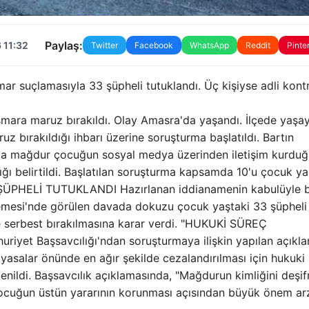
Paylaş:
 11:32
Twitter
Facebook
WhatsApp
Reddit
Pinte
mar suçlamasıyla 33 şüpheli tutuklandı. Üç kişiyse adli kontr
tismara maruz bırakıldı. Olay Amasra'da yaşandı. İlçede yaşa
z bırakıldığı ihbarı üzerine soruşturma başlatıldı. Bartın
da mağdur çocuğun sosyal medya üzerinden iletişim kurduğ
dığı belirtildi. Başlatılan soruşturma kapsamda 10'u çocuk ya
 ŞÜPHELİ TUTUKLANDI Hazırlanan iddianamenin kabulüyle bi
kemesi'nde görülen davada dokuzu çocuk yaştaki 33 şüpheli
le serbest bırakılmasına karar verdi. "HUKUKİ SÜREÇ
yet Başsavcılığı'ndan soruşturmaya ilişkin yapılan açıkl
salar önünde en ağır şekilde cezalandırılması için hukuki
 denildi. Başsavcılık açıklamasında, "Mağdurun kimliğini deşif
çocuğun üstün yararının korunması açısından büyük önem ar