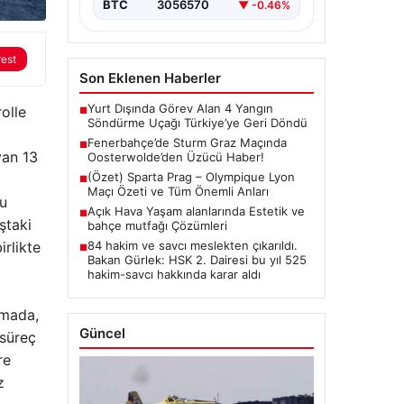
BTC
3056570
▼ -0.46%
rest
Son Eklenen Haberler
Yurt Dışında Görev Alan 4 Yangın
olle
■
Söndürme Uçağı Türkiye’ye Geri Döndü
Fenerbahçe’de Sturm Graz Maçında
■
yan 13
Oosterwolde’den Üzücü Haber!
(Özet) Sparta Prag – Olympique Lyon
■
Maçı Özeti ve Tüm Önemli Anları
u
Açık Hava Yaşam alanlarında Estetik ve
■
ştaki
bahçe mutfağı Çözümleri
rlikte
84 hakim ve savcı meslekten çıkarıldı.
■
Bakan Gürlek: HSK 2. Dairesi bu yıl 525
hakim-savcı hakkında karar aldı
amada,
Güncel
 süreç
re
z