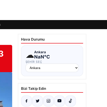
ı
Hava Durumu
3
☁
Ankara
NaN°C
ŞEHIR SEÇ
Bizi Takip Edin