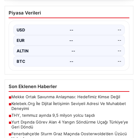
(Özet) Sparta Prag – Olympique Lyon
Piyasa Verileri
Maçı Özeti ve Tüm Önemli Anları
USD
--
--
EUR
--
--
ALTIN
--
--
BTC
--
--
Son Eklenen Haberler
Mekke Ortak Savunma Anlaşması: Hedefimiz Kimse Değil
■
Kelebek.Org İle Dijital İletişimin Seviyeli Adresi Ve Muhabbet
■
Deneyimi
THY, temmuz ayında 9,5 milyon yolcu taşıdı
■
Yurt Dışında Görev Alan 4 Yangın Söndürme Uçağı Türkiye’ye
■
Geri Döndü
Fenerbahçe’de Sturm Graz Maçında Oosterwolde’den Üzücü
■