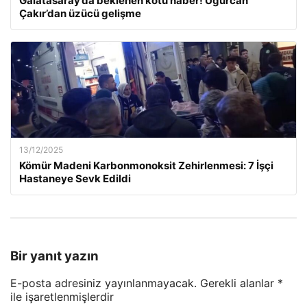
Galatasaray’da beklenen kötü haber! Uğurcan
Çakır’dan üzücü gelişme
13/12/2025
Kömür Madeni Karbonmonoksit Zehirlenmesi: 7 İşçi
Hastaneye Sevk Edildi
Bir yanıt yazın
E-posta adresiniz yayınlanmayacak.
Gerekli alanlar
*
ile işaretlenmişlerdir