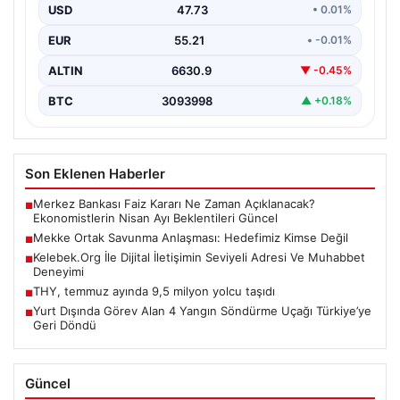
Anlaşması hakkında yaptığı açıklamada, bu
USD
47.73
• 0.01%
düzenlemenin herhangi…
EUR
55.21
• -0.01%
ALTIN
6630.9
▼ -0.45%
BTC
3093998
▲ +0.18%
Son Eklenen Haberler
Merkez Bankası Faiz Kararı Ne Zaman Açıklanacak?
■
Ekonomistlerin Nisan Ayı Beklentileri Güncel
Mekke Ortak Savunma Anlaşması: Hedefimiz Kimse Değil
■
Kelebek.Org İle Dijital İletişimin Seviyeli Adresi Ve Muhabbet
■
Deneyimi
THY, temmuz ayında 9,5 milyon yolcu taşıdı
■
Yurt Dışında Görev Alan 4 Yangın Söndürme Uçağı Türkiye’ye
■
Geri Döndü
Güncel