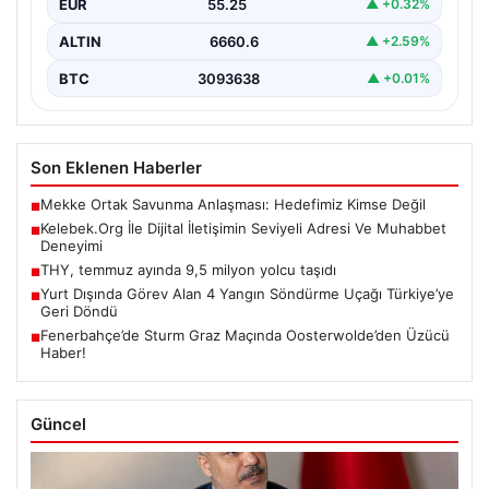
EUR
55.25
▲ +0.32%
ALTIN
6660.6
▲ +2.59%
BTC
3093638
▲ +0.01%
Son Eklenen Haberler
Mekke Ortak Savunma Anlaşması: Hedefimiz Kimse Değil
■
Kelebek.Org İle Dijital İletişimin Seviyeli Adresi Ve Muhabbet
■
Deneyimi
THY, temmuz ayında 9,5 milyon yolcu taşıdı
■
Yurt Dışında Görev Alan 4 Yangın Söndürme Uçağı Türkiye’ye
■
Geri Döndü
Fenerbahçe’de Sturm Graz Maçında Oosterwolde’den Üzücü
■
Haber!
Güncel