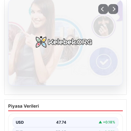
08.08.2026
Kelebek.Org İle Dijital İletişimin Seviyeli
Piyasa Verileri
Adresi Ve Muhabbet Deneyimi
İnternet ortamında bireylerin kaliteli bir biçimde bağlantı
kurması kritik bir hassasiyet taşımaktadır. Halen pek…
USD
47.74
▲ +0.18%