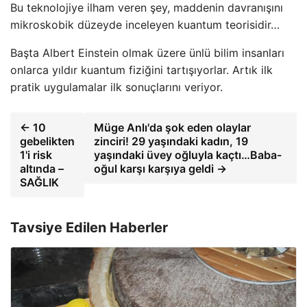
Bu teknolojiye ilham veren şey, maddenin davranışını
mikroskobik düzeyde inceleyen kuantum teorisidir…
Başta Albert Einstein olmak üzere ünlü bilim insanları
onlarca yıldır kuantum fiziğini tartışıyorlar. Artık ilk
pratik uygulamalar ilk sonuçlarını veriyor.
← 10
Müge Anlı'da şok eden olaylar
gebelikten
zinciri! 29 yaşındaki kadın, 19
1'i risk
yaşındaki üvey oğluyla kaçtı…Baba-
altında –
oğul karşı karşıya geldi →
SAĞLIK
Tavsiye Edilen Haberler