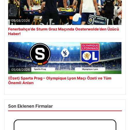
05/08/2026
Fenerbahçe’de Sturm Graz Maçında Oosterwolde’den Üzücü
Haber!
05/08/2026
(Özet) Sparta Prag – Olympique Lyon Maçı Özeti ve Tüm
Önemli Anları
Son Eklenen Firmalar