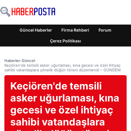
Güncel Haberler
Firma Rehberi
Forum
Çerez Politikası
Haberler
›
Güncel
›
Keçiören'de temsili asker uğurlaması, kına gecesi ve özel ihtiyaç
sahibi vatandaşlara yönelik düğün töreni düzenlendi – GÜNDEM
Keçiören'de temsili
asker uğurlaması, kına
gecesi ve özel ihtiyaç
sahibi vatandaşlara