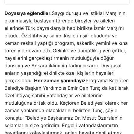
Doyasıya eğlendiler.
Saygı duruşu ve İstiklal Marşı'nın
okunmasıyla başlayan törende bireyler ve aileleri
ellerinde Türk bayraklarıyla hep birlikte İzmir Marşı'nı
okudu. Özel ihtiyaç sahibi kişilerin şiir okuduğu ve
keman resitali yaptığı program, askerlik yemini ve kına
töreniyle devam etti. Gelinlik ve damatlık giyen çiftler,
hayallerini gerçekleştirmenin mutluluğuyla düğün
dansının ve Ankara ikliminin tadını çıkardı. Duygusal
anların yaşandığı etkinlikte özel kişilerin hayalleri
gerçek oldu.
Her zaman yanındayız
Programa Keçiören
Belediye Başkan Yardımcısı Emir Can Tunç da katılarak
özel ihtiyaç sahibi vatandaşlar ve ailelerinin
mutluluğuna ortak oldu. Keçiören Belediyesi olarak her
zaman yanlarında olacaklarını belirten Tunç, şöyle
konuştu: “Belediye Başkanımız Dr. Mesut Özarslan'ın
selamlarını size getirdim. Engelli vatandaşlarımızın
hayatlarını kolaylaştırmak, onları hayata dahil etmek,