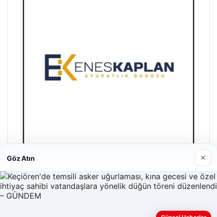
×
Göz Atın
Enes Kaplan Avukatlık Bürosu
28/04/2026