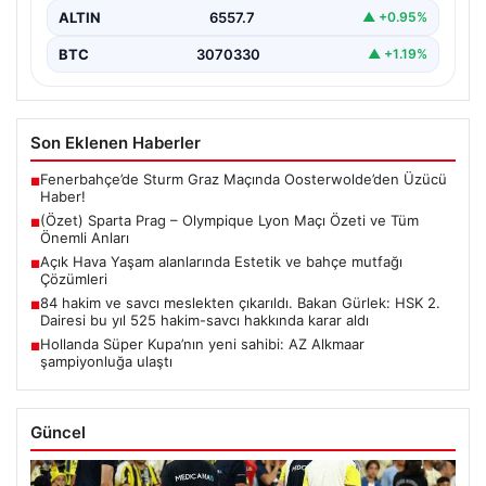
ALTIN
6557.7
▲ +0.95%
BTC
3070330
▲ +1.19%
Son Eklenen Haberler
Fenerbahçe’de Sturm Graz Maçında Oosterwolde’den Üzücü
■
Haber!
(Özet) Sparta Prag – Olympique Lyon Maçı Özeti ve Tüm
■
Önemli Anları
Açık Hava Yaşam alanlarında Estetik ve bahçe mutfağı
■
Çözümleri
84 hakim ve savcı meslekten çıkarıldı. Bakan Gürlek: HSK 2.
■
Dairesi bu yıl 525 hakim-savcı hakkında karar aldı
Hollanda Süper Kupa’nın yeni sahibi: AZ Alkmaar
■
şampiyonluğa ulaştı
Güncel