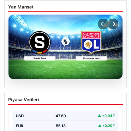
Yan Manşet
05.08.2026
(Özet) Sparta Prag – Olympique Lyon
Piyasa Verileri
Maçı Özeti ve Tüm Önemli Anları
USD
47.60
▲ +0.04%
EUR
55.13
▲ +0.20%