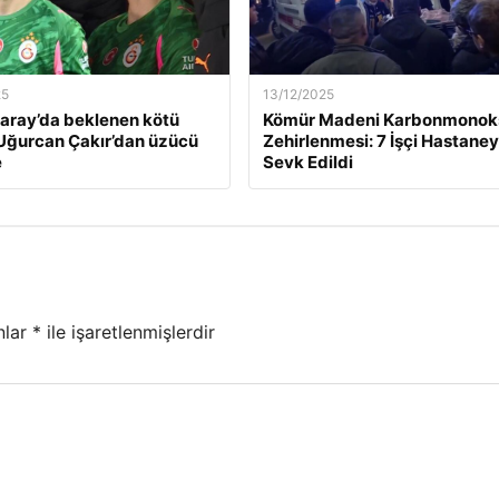
25
13/12/2025
aray’da beklenen kötü
Kömür Madeni Karbonmonoks
Uğurcan Çakır’dan üzücü
Zehirlenmesi: 7 İşçi Hastane
e
Sevk Edildi
nlar
*
ile işaretlenmişlerdir