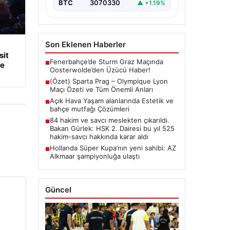
BTC
3070330
▲ +1.19%
Son Eklenen Haberler
it
ye
Fenerbahçe’de Sturm Graz Maçında
■
Oosterwolde’den Üzücü Haber!
(Özet) Sparta Prag – Olympique Lyon
■
Maçı Özeti ve Tüm Önemli Anları
Açık Hava Yaşam alanlarında Estetik ve
■
bahçe mutfağı Çözümleri
84 hakim ve savcı meslekten çıkarıldı.
■
Bakan Gürlek: HSK 2. Dairesi bu yıl 525
hakim-savcı hakkında karar aldı
Hollanda Süper Kupa’nın yeni sahibi: AZ
■
Alkmaar şampiyonluğa ulaştı
Güncel