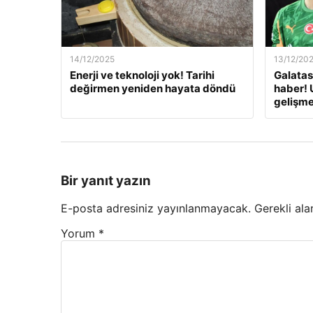
14/12/2025
13/12/20
Enerji ve teknoloji yok! Tarihi
Galatas
değirmen yeniden hayata döndü
haber! 
gelişm
Bir yanıt yazın
E-posta adresiniz yayınlanmayacak.
Gerekli ala
Yorum
*