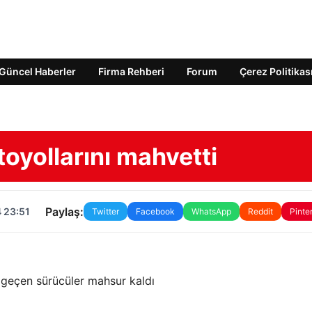
Güncel Haberler
Firma Rehberi
Forum
Çerez Politikas
toyollarını mahvetti
Paylaş:
 23:51
Twitter
Facebook
WhatsApp
Reddit
Pinte
e geçen sürücüler mahsur kaldı