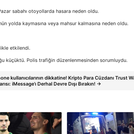
Pazar sabahı otoyollarda hasara neden oldu.
cünün yolda kaymasına veya mahsur kalmasına neden oldu.
kle etkilendi.
ğu küçüktü. Polis trafiğin düzenlenmesinden sorumluydu.
hone kullanıcılarının dikkatine! Kripto Para Cüzdanı Trust Wa
arısı: iMessage'ı Derhal Devre Dışı Bırakın! →