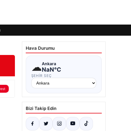
ı
Hava Durumu
☁
Ankara
NaN°C
ŞEHIR SEÇ
rest
Bizi Takip Edin