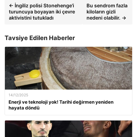
← İngiliz polisi Stonehenge'i
Bu sendrom fazla
turuncuya boyayan iki çevre
kiloların gizli
aktivistini tutukladı
nedeni olabilir. →
Tavsiye Edilen Haberler
14/12/2025
Enerji ve teknoloji yok! Tarihi değirmen yeniden
hayata döndü