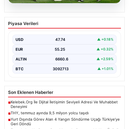
05.08.2026
Fenerbahçe’de Sturm Graz Maçında
Piyasa Verileri
Oosterwolde’den Üzücü Haber!
Futbolseverler, Şampiyonlar Ligi 3. ön eleme turunda
gerçekleşen heyecan dolu mücadelede Fenerbahçe’nin
USD
47.74
▲ +0.18%
Sturm Graz…
EUR
55.25
▲ +0.32%
ALTIN
6660.6
▲ +2.59%
BTC
3092713
▲ +1.01%
Son Eklenen Haberler
Kelebek.Org İle Dijital İletişimin Seviyeli Adresi Ve Muhabbet
■
Deneyimi
THY, temmuz ayında 9,5 milyon yolcu taşıdı
■
Yurt Dışında Görev Alan 4 Yangın Söndürme Uçağı Türkiye’ye
■
Geri Döndü