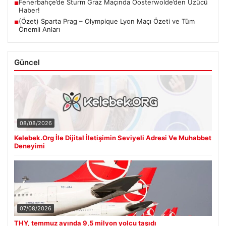
Fenerbahçe’de Sturm Graz Maçında Oosterwolde’den Üzücü
■
Haber!
(Özet) Sparta Prag – Olympique Lyon Maçı Özeti ve Tüm
■
Önemli Anları
Güncel
08/08/2026
Kelebek.Org İle Dijital İletişimin Seviyeli Adresi Ve Muhabbet
Deneyimi
07/08/2026
THY, temmuz ayında 9,5 milyon yolcu taşıdı