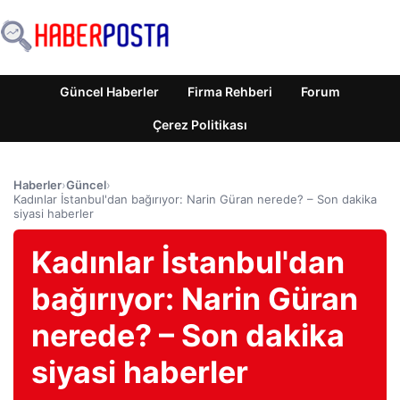
Güncel Haberler
Firma Rehberi
Forum
Çerez Politikası
Haberler
›
Güncel
›
Kadınlar İstanbul'dan bağırıyor: Narin Güran nerede? – Son dakika
siyasi haberler
Kadınlar İstanbul'dan
bağırıyor: Narin Güran
nerede? – Son dakika
siyasi haberler