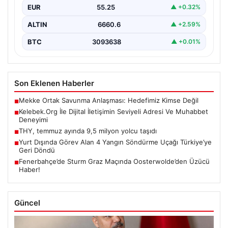
EUR
55.25
▲ +0.32%
ALTIN
6660.6
▲ +2.59%
BTC
3093638
▲ +0.01%
Son Eklenen Haberler
Mekke Ortak Savunma Anlaşması: Hedefimiz Kimse Değil
■
Kelebek.Org İle Dijital İletişimin Seviyeli Adresi Ve Muhabbet
■
Deneyimi
THY, temmuz ayında 9,5 milyon yolcu taşıdı
■
Yurt Dışında Görev Alan 4 Yangın Söndürme Uçağı Türkiye’ye
■
Geri Döndü
Fenerbahçe’de Sturm Graz Maçında Oosterwolde’den Üzücü
■
Haber!
Güncel