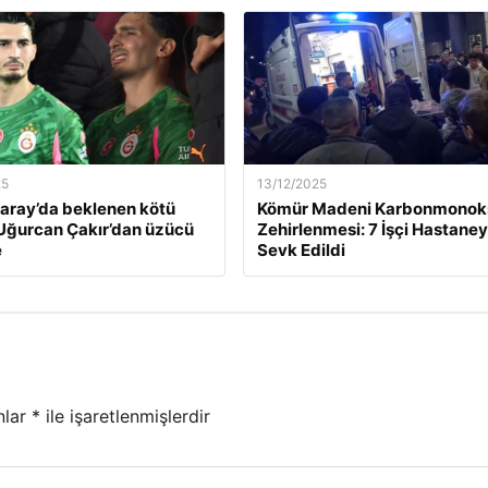
25
13/12/2025
aray’da beklenen kötü
Kömür Madeni Karbonmonoks
Uğurcan Çakır’dan üzücü
Zehirlenmesi: 7 İşçi Hastane
e
Sevk Edildi
nlar
*
ile işaretlenmişlerdir