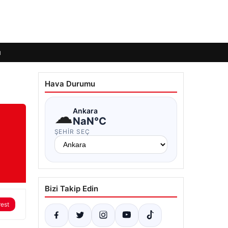
ı
Hava Durumu
☁
Ankara
NaN°C
ŞEHIR SEÇ
Bizi Takip Edin
rest