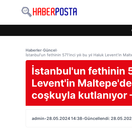
Haberler
›
Güncel
›
İstanbul'un fethinin 571'inci yılı bu yıl Haluk Levent'in 
İstanbul'un fethinin 5
Levent'in Maltepe'de
coşkuyla kutlanıyo
admin
•
28.05.2024 14:38
•
Güncellendi: 28.05.202