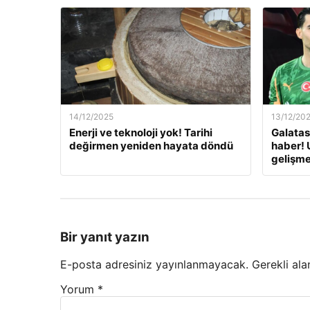
14/12/2025
13/12/20
Enerji ve teknoloji yok! Tarihi
Galatas
değirmen yeniden hayata döndü
haber! 
gelişm
Bir yanıt yazın
E-posta adresiniz yayınlanmayacak.
Gerekli ala
Yorum
*