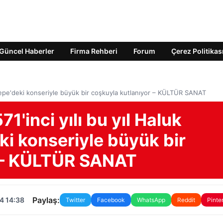
Güncel Haberler
Firma Rehberi
Forum
Çerez Politikas
Maltepe'deki konseriyle büyük bir coşkuyla kutlanıyor – KÜLTÜR SANAT
71'inci yılı bu yıl Haluk
ki konseriyle büyük bir
r – KÜLTÜR SANAT
Paylaş:
4 14:38
Twitter
Facebook
WhatsApp
Reddit
Pinte