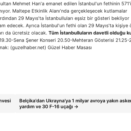
Sultan Mehmet Han'a emanet edilen İstanbul'un fethinin 571'i
nıyor. Maltepe Etkinlik Alanı'nda gerçekleşecek kutlamalar
dından 29 Mayıs'ta İstanbulluları eşsiz bir gösteri bekliyor
m edecek. Ayrıca İstanbul'un fethi olan 29 Mayıs'ta kişiye 
arı da ücretsiz olacak.
Tüm İstanbulluların davetli olduğu k
19.30-Sena Şener Konseri 20.50-Mehteran Gösterisi 21.25-
ynak: (guzelhaber.net) Güzel Haber Masası
hvesi
Belçika'dan Ukrayna'ya 1 milyar avroya yakın asker
yardım ve 30 F-16 uçağı →