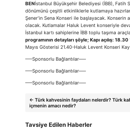
BEN
İstanbul Büyükşehir Belediyesi (İBB), Fatih 
dönümünü çeşitli etkinliklerle kutlamaya hazırla
Şener'in Sena Konseri ile başlayacak. Konserin ar
olacak. Kutlamalar Haluk Levent konseriyle deva
İstanbul kartı sahiplerine İBB toplu taşıma araçl
programının detayları şöyle;
Kapı açılış: 18.30
Mayıs Gösterisi 21.40-Haluk Levent Konseri Ka
—–Sponsorlu Bağlantılar—–
—–Sponsorlu Bağlantılar—–
—–Sponsorlu Bağlantılar—–
← Türk kahvesinin faydaları nelerdir? Türk ka
içmenin amacı nedir?
Tavsiye Edilen Haberler