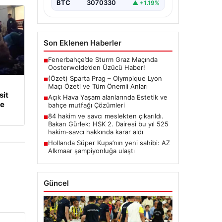
BTC
3070330
▲ +1.19%
Son Eklenen Haberler
Fenerbahçe’de Sturm Graz Maçında
■
Oosterwolde’den Üzücü Haber!
(Özet) Sparta Prag – Olympique Lyon
■
Maçı Özeti ve Tüm Önemli Anları
it
Açık Hava Yaşam alanlarında Estetik ve
■
ye
bahçe mutfağı Çözümleri
84 hakim ve savcı meslekten çıkarıldı.
■
Bakan Gürlek: HSK 2. Dairesi bu yıl 525
hakim-savcı hakkında karar aldı
Hollanda Süper Kupa’nın yeni sahibi: AZ
■
Alkmaar şampiyonluğa ulaştı
Güncel