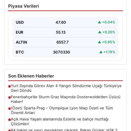
Fenerbahçe’de Sturm Graz Maçında
Piyasa Verileri
Oosterwolde’den Üzücü Haber!
Futbolseverler, Şampiyonlar Ligi 3. ön eleme turunda
gerçekleşen heyecan dolu mücadelede Fenerbahçe’nin
USD
47.60
▲ +0.04%
Sturm Graz…
EUR
55.13
▲ +0.20%
ALTIN
6557.7
▲ +0.95%
BTC
3070330
▲ +1.19%
Son Eklenen Haberler
Yurt Dışında Görev Alan 4 Yangın Söndürme Uçağı Türkiye’ye
■
Geri Döndü
Fenerbahçe’de Sturm Graz Maçında Oosterwolde’den Üzücü
■
Haber!
(Özet) Sparta Prag – Olympique Lyon Maçı Özeti ve Tüm
■
Önemli Anları
Açık Hava Yaşam alanlarında Estetik ve bahçe mutfağı
■
Çözümleri
84 hakim ve savcı meslekten çıkarıldı. Bakan Gürlek: HSK 2.
■