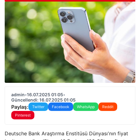
admin
•
16.07.2025 01:05
•
Güncellendi: 16.07.2025 01:05
Paylaş:
Twitter
Facebook
WhatsApp
Reddit
Pinterest
Deutsche Bank Araştırma Enstitüsü Dünyası'nın fiyat