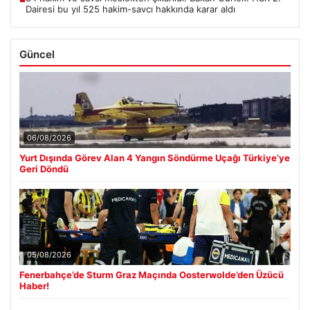
Dairesi bu yıl 525 hakim-savcı hakkında karar aldı
Güncel
06/08/2026
Yurt Dışında Görev Alan 4 Yangın Söndürme Uçağı Türkiye’ye
Geri Döndü
05/08/2026
Fenerbahçe’de Sturm Graz Maçında Oosterwolde’den Üzücü
Haber!