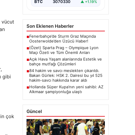
BTC
3070330
▲ +1.19%
e vücut
Son Eklenen Haberler
san
Fenerbahçe’de Sturm Graz Maçında
■
Oosterwolde’den Üzücü Haber!
(Özet) Sparta Prag – Olympique Lyon
■
Maçı Özeti ve Tüm Önemli Anları
Açık Hava Yaşam alanlarında Estetik ve
■
bahçe mutfağı Çözümleri
,
84 hakim ve savcı meslekten çıkarıldı.
■
Bakan Gürlek: HSK 2. Dairesi bu yıl 525
ı gibi
hakim-savcı hakkında karar aldı
Hollanda Süper Kupa’nın yeni sahibi: AZ
■
Alkmaar şampiyonluğa ulaştı
Güncel
çin çok