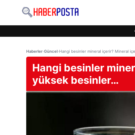
Haberler
›
Güncel
›
Hangi besinler mineral içerir? Mineral iç
Hangi besinler minera
yüksek besinler…