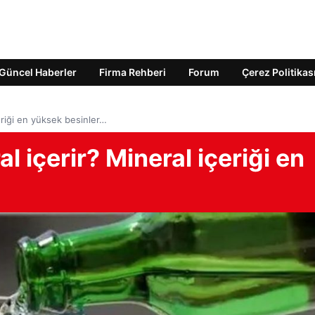
Güncel Haberler
Firma Rehberi
Forum
Çerez Politikas
eriği en yüksek besinler…
l içerir? Mineral içeriği en