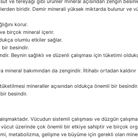
 süt ve tereyağı gibi ürünler mineral açısından zengin besinle
lerden biridir. Demir minerali yüksek miktarda bulunur ve v
lığını korur.
ve birçok mineral içerir.
ukça olumlu etkiler sağlar.
 bir besindir.
ndir. Beynin sağlıklı ve düzenli çalışması için tüketimi olduk
ra mineral bakımından da zengindir. İltihabı ortadan kaldırır
üketilmesi mineraller açısından oldukça önemli bir besindir
ir besindir.
çalışmaktadır. Vücudun sistemli çalışması ve düzgün çalışma
er vücut üzerinde çok önemli bir etkiye sahiptir ve birçok or
temi, metabolizma, gelişme ve büyüme için gerekli olan miner