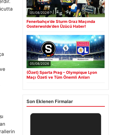
rdir.
ücutta
05/08/2026
Fenerbahçe’de Sturm Graz Maçında
Oosterwolde’den Üzücü Haber!
ça
05/08/2026
 ve
(Özet) Sparta Prag – Olympique Lyon
Maçı Özeti ve Tüm Önemli Anları
.
Son Eklenen Firmalar
sı
gan
allerin