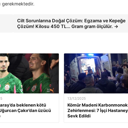
ı gerekmektedir.
Cilt Sorunlarına Doğal Çözüm: Egzama ve Kepeğe
Çözüm! Kilosu 450 TL… Gram gram ölçülür. →
25
13/12/2025
aray’da beklenen kötü
Kömür Madeni Karbonmonoks
Uğurcan Çakır’dan üzücü
Zehirlenmesi: 7 İşçi Hastane
e
Sevk Edildi