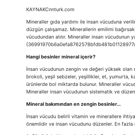
KAYNAK
Cnnturk.com
Mineraller gıda yardımı ile insan vücuduna veril
düzgün çalışamaz. Minerallerin emilimi bağırsak
vücudundan atılır. Mineraller insan vücudunun y
{36991970b6a0efa8762578bfdb481b01128977a
Hangi besinler mineral içerir?
İnsan vücudunun zengin ve değeri yüksek olan mine
brokoli, yeşil sebzeler, yeşillikler, et, yumurta,
ürünlerde bol miktarda bulunur. Mineraller vüc
Mineraller insan vücudunun sistematik ve düzenli
Mineral bakımından en zengin besinler…
İnsan vücudu belirli vitamin ve minerallere ihtiy
önemlidir ve insan vücudunu düzenler. En fazla mi