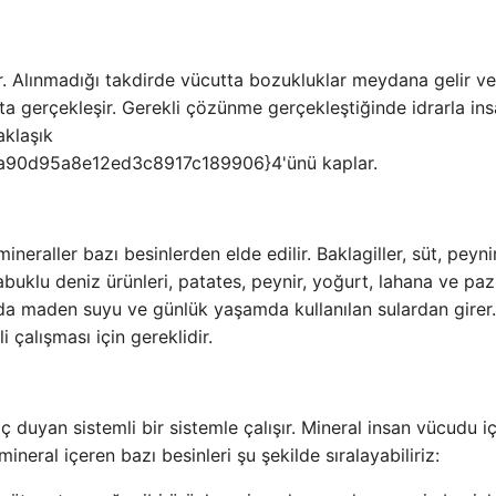
ir. Alınmadığı takdirde vücutta bozukluklar meydana gelir v
ta gerçekleşir. Gerekli çözünme gerçekleştiğinde idrarla in
aklaşık
90d95a8e12ed3c8917c189906}4'ünü kaplar.
raller bazı besinlerden elde edilir. Baklagiller, süt, peynir
 kabuklu deniz ürünleri, patates, peynir, yoğurt, lahana ve paz
uda maden suyu ve günlük yaşamda kullanılan sulardan girer.
 çalışması için gereklidir.
aç duyan sistemli bir sistemle çalışır. Mineral insan vücudu i
neral içeren bazı besinleri şu şekilde sıralayabiliriz: