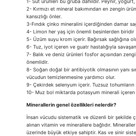
1- Süt ürünleri bu gruba dahildir. Peynir, yoğurt,
2- Kırmızı et mineral bakımından en zengin ürün
kansızlığı önler.
3-Fındık çinko mineralini içerdiğinden damar sağ
4- Limon her yaş için önemli besinlerden biridir 
5- Üzüm suyu krom içerir. Bağırsak sağlığına old
6- Tuz, iyot içeren ve guatr hastalığıyla savaşan
7- Balık ve deniz ürünleri fosfor açısından zengi
önemlidir.
8- Soğan doğal bir antibiyotik olmasının yanı sı
vücudun temizlenmesine yardımcı olur.
9- Çekirdek selenyum içerir. Tuzsuz tohumların t
10- Muz bol miktarda potasyum minerali içeren b
Minerallerin genel özellikleri nelerdir?
İnsan vücudu sistematik ve düzenli bir şekilde 
alınan vitamin ve minerallere bağlıdır. Minerall
üzerinde büyük etkiye sahiptir. Kas ve sinir sis