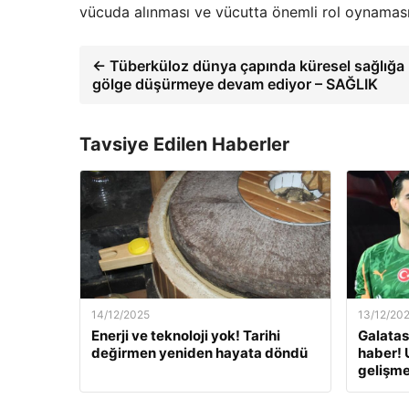
vücuda alınması ve vücutta önemli rol oynamas
← Tüberküloz dünya çapında küresel sağlığa
gölge düşürmeye devam ediyor – SAĞLIK
Tavsiye Edilen Haberler
14/12/2025
13/12/20
Enerji ve teknoloji yok! Tarihi
Galatas
değirmen yeniden hayata döndü
haber! 
gelişm