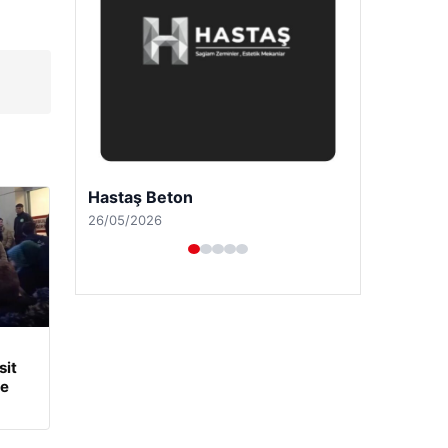
Enes Kaplan Avukatlık Bürosu
28/04/2026
it
ye