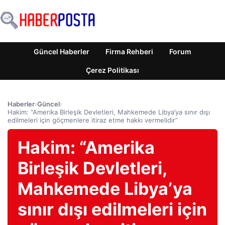
Güncel Haberler
Firma Rehberi
Forum
Çerez Politikası
Haberler
›
Güncel
›
Hakim: “Amerika Birleşik Devletleri, Mahkemede Libya’ya sınır dışı
edilmeleri için göçmenlere itiraz etme hakkı vermelidir”
Hakim: “Amerika
Birleşik Devletleri,
Mahkemede Libya’ya
sınır dışı edilmeleri için