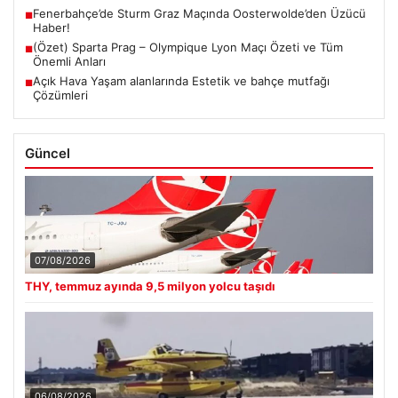
Fenerbahçe’de Sturm Graz Maçında Oosterwolde’den Üzücü
■
Haber!
(Özet) Sparta Prag – Olympique Lyon Maçı Özeti ve Tüm
■
Önemli Anları
Açık Hava Yaşam alanlarında Estetik ve bahçe mutfağı
■
Çözümleri
Güncel
07/08/2026
THY, temmuz ayında 9,5 milyon yolcu taşıdı
06/08/2026