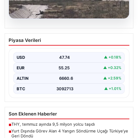
06.08.2026
Yurt Dışında Görev Alan 4 Yangın
Piyasa Verileri
Söndürme Uçağı Türkiye’ye Geri Döndü
Orman Genel Müdürlüğü tarafından yapılan açıklamaya
göre, yaz boyunca İspanya ve Fransa’da çıkan orman…
USD
47.74
▲ +0.18%
EUR
55.25
▲ +0.32%
ALTIN
6660.6
▲ +2.59%
BTC
3092713
▲ +1.01%
Son Eklenen Haberler
THY, temmuz ayında 9,5 milyon yolcu taşıdı
■
Yurt Dışında Görev Alan 4 Yangın Söndürme Uçağı Türkiye’ye
■
Geri Döndü