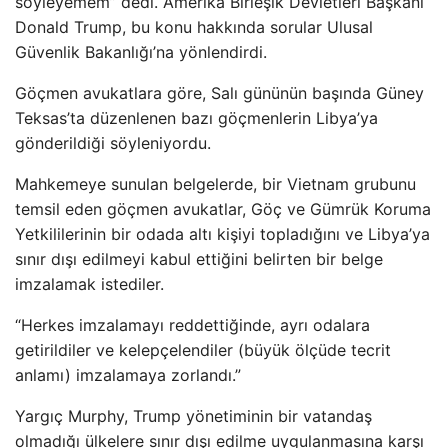
söyleyemem” dedi. Amerika Birleşik Devletleri Başkanı
Donald Trump, bu konu hakkında sorular Ulusal
Güvenlik Bakanlığı’na yönlendirdi.
Göçmen avukatlara göre, Salı gününün başında Güney
Teksas’ta düzenlenen bazı göçmenlerin Libya’ya
gönderildiği söyleniyordu.
Mahkemeye sunulan belgelerde, bir Vietnam grubunu
temsil eden göçmen avukatlar, Göç ve Gümrük Koruma
Yetkililerinin bir odada altı kişiyi topladığını ve Libya’ya
sınır dışı edilmeyi kabul ettiğini belirten bir belge
imzalamak istediler.
“Herkes imzalamayı reddettiğinde, ayrı odalara
getirildiler ve kelepçelendiler (büyük ölçüde tecrit
anlamı) imzalamaya zorlandı.”
Yargıç Murphy, Trump yönetiminin bir vatandaş
olmadığı ülkelere sınır dışı edilme uygulanmasına karşı