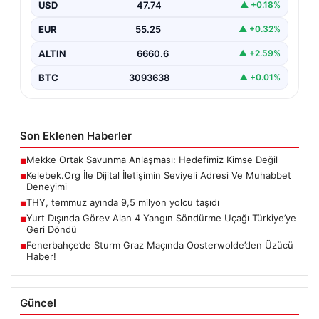
kurması kritik bir hassasiyet taşımaktadır. Halen pek…
USD
47.74
▲ +0.18%
EUR
55.25
▲ +0.32%
ALTIN
6660.6
▲ +2.59%
BTC
3093638
▲ +0.01%
Son Eklenen Haberler
Mekke Ortak Savunma Anlaşması: Hedefimiz Kimse Değil
■
Kelebek.Org İle Dijital İletişimin Seviyeli Adresi Ve Muhabbet
■
Deneyimi
THY, temmuz ayında 9,5 milyon yolcu taşıdı
■
Yurt Dışında Görev Alan 4 Yangın Söndürme Uçağı Türkiye’ye
■
Geri Döndü
Fenerbahçe’de Sturm Graz Maçında Oosterwolde’den Üzücü
■
Haber!
Güncel