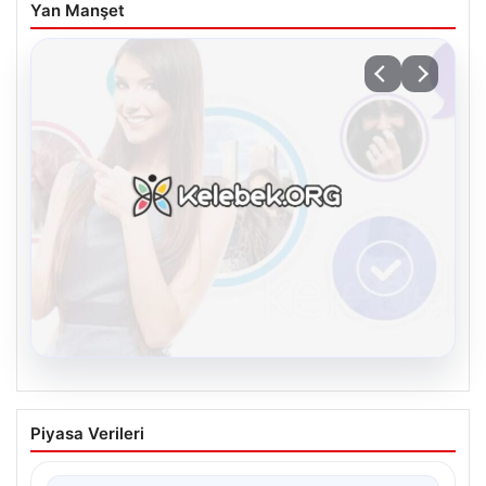
Yan Manşet
08.08.2026
Kelebek.Org İle Dijital İletişimin Seviyeli
Piyasa Verileri
Adresi Ve Muhabbet Deneyimi
İnternet ortamında bireylerin kaliteli bir biçimde bağlantı