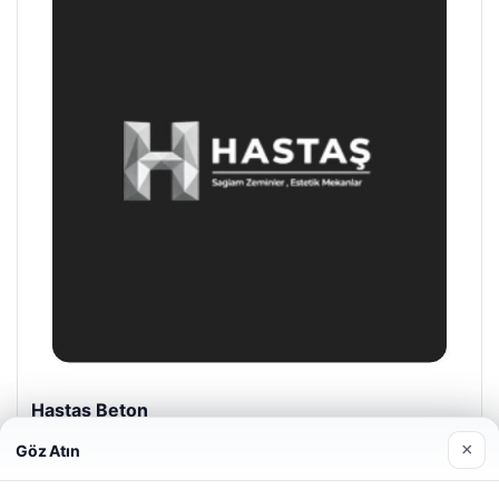
Enes Kaplan Avukatlık Bürosu
28/04/2026
×
Göz Atın
Web sitemizi nasıl kullandığınızı daha iyi anlayabilmek,
deneyiminizi kişiselleştirmek ve geliştirmek amacıyla çerezler