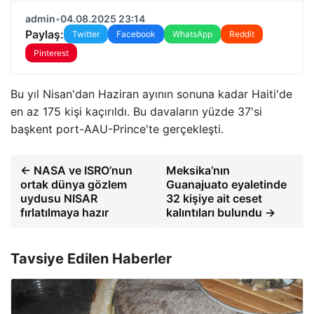
admin
•
04.08.2025 23:14
Paylaş:
Twitter
Facebook
WhatsApp
Reddit
Pinterest
Bu yıl Nisan'dan Haziran ayının sonuna kadar Haiti'de
en az 175 kişi kaçırıldı. Bu davaların yüzde 37'si
başkent port-AAU-Prince'te gerçekleşti.
← NASA ve ISRO’nun
Meksika’nın
ortak dünya gözlem
Guanajuato eyaletinde
uydusu NISAR
32 kişiye ait ceset
fırlatılmaya hazır
kalıntıları bulundu →
Tavsiye Edilen Haberler