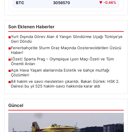
BTC
3056570
▼ -0.46%
Son Eklenen Haberler
Yurt Dışında Görev Alan 4 Yangın Söndürme Uçağı Türkiye’ye
■
Geri Döndü
Fenerbahçe’de Sturm Graz Maçında Oosterwolde’den Üzücü
■
Haber!
(Özet) Sparta Prag – Olympique Lyon Maçı Özeti ve Tüm
■
Önemli Anları
Açık Hava Yaşam alanlarında Estetik ve bahçe mutfağı
■
Çözümleri
84 hakim ve savcı meslekten çıkarıldı. Bakan Gürlek: HSK 2.
■
Dairesi bu yıl 525 hakim-savcı hakkında karar aldı
Güncel