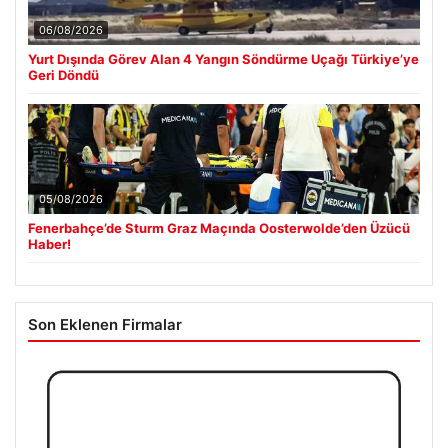
06/08/2026
Yurt Dışında Görev Alan 4 Yangın Söndürme Uçağı Türkiye’ye
Geri Döndü
05/08/2026
Fenerbahçe’de Sturm Graz Maçında Oosterwolde’den Üzücü
Haber!
Son Eklenen Firmalar