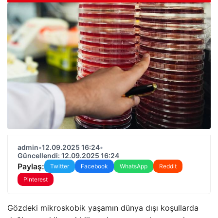
admin
•
12.09.2025 16:24
•
Güncellendi: 12.09.2025 16:24
Paylaş:
Twitter
Facebook
WhatsApp
Reddit
Pinterest
Gözdeki mikroskobik yaşamın dünya dışı koşullarda