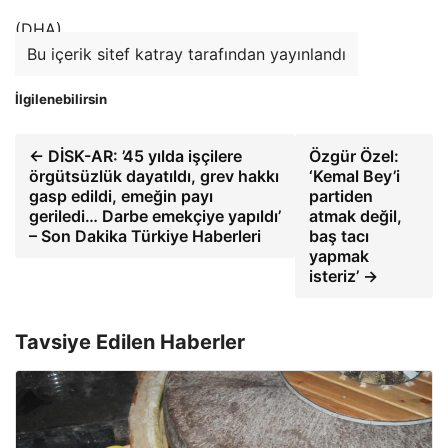
(DHA)
Bu içerik sitef katray tarafından yayınlandı
İlgilenebilirsin
← DİSK-AR: ’45 yılda işçilere
Özgür Özel:
örgütsüzlük dayatıldı, grev hakkı
‘Kemal Bey’i
gasp edildi, emeğin payı
partiden
geriledi… Darbe emekçiye yapıldı’
atmak değil,
– Son Dakika Türkiye Haberleri
baş tacı
yapmak
isteriz’ →
Tavsiye Edilen Haberler