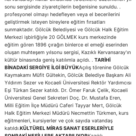
sonu sergisinde ziyaretçilerin beğenisine sunuldu. .
profesyonel olmayı hedefleyen veya el becerilerini
geliştirmek isteyen bireylere eğitim fırsatları
sunmaktadır. Gölcük Belediyesi ve Gölcük Halk Eğitim
Merkezi işbirliğiyle 20 GÖLMEK kurs merkezinde
eğitim gören 1896 çırağın binlerce el emeği eserinden
oluşan muhteşem yılsonu sergisi, Kazıklı Kervansaray'ın
kültür binasında geniş katılımla açıldı. .
TARİHİ
BİNADAKİ SERGİYE İLGİ BÜYÜK
Açılış törenine Gölcük
Kaymakamı Müfit Gültekin, Gölcük Belediye Başkanı Ali
Yıldırım Sezer ve Kocaeli Üniversitesi Rektör Yardımcısı
Eşi Türkan Sezer katıldı. Dr. Ömer Faruk Çelik, Kocaeli
Üniversitesi Genel Sekreteri Doç. Dr. Mustafa Eren,
Milli Eğitim İlçe Müdürü Caferi Tayyar Mert, Gölcük
Halk Eğitim Merkezi Müdürü Necmettin Türkmen, kurs
eğitmenleri, kursiyerler ve çok sayıda vatandaş
katıldı.
KÜLTÜREL MİRAS SANAT ESERLERİYLE
SONRAKİ NESİLLERE AKTARILIYOR
Kazıklı