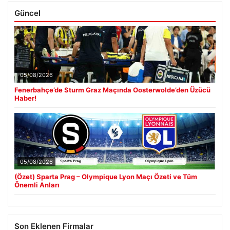
Güncel
05/08/2026
Fenerbahçe’de Sturm Graz Maçında Oosterwolde’den Üzücü
Haber!
05/08/2026
(Özet) Sparta Prag – Olympique Lyon Maçı Özeti ve Tüm
Önemli Anları
Son Eklenen Firmalar