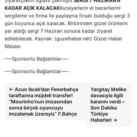
ziyaretçilerin ilgisini çekmiştir.
SERGİ 7 HAZİRAN'A
KADAR AÇIK KALACAK
Kursiyerlerin el becerilerini
sergileme ve firma ile paylaşma fırsatı bulduğu sergi 3
gün boyunca açık kalacak. Birbirinden güzel ürünlerin
yer aldığı sergi 7 Haziran sonuna kadar ziyaret
edilebilecek. Kaynak: (guzelhaber.net) Güzel Haber
Masası
—–Sponsorlu Bağlantılar—–
—–Sponsorlu Bağlantılar—–
← Acun Ilıcalı'dan Fenerbahçe
Yargıtay Melike
taraftarına müjdeli transfer!
davasıyla ilgili
“Mourinho'nun imzasından
kararını verdi –
sonra birçok oyuncuyu
Son Dakika
imzalamak üzereyiz” F.Bahçe
Türkiye
Haberleri →