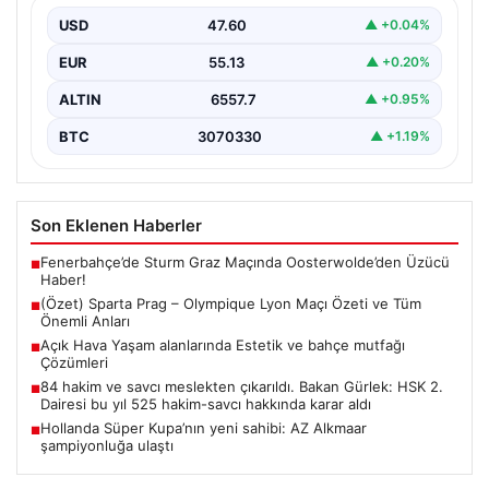
USD
47.60
▲ +0.04%
EUR
55.13
▲ +0.20%
ALTIN
6557.7
▲ +0.95%
BTC
3070330
▲ +1.19%
Son Eklenen Haberler
Fenerbahçe’de Sturm Graz Maçında Oosterwolde’den Üzücü
■
Haber!
(Özet) Sparta Prag – Olympique Lyon Maçı Özeti ve Tüm
■
Önemli Anları
Açık Hava Yaşam alanlarında Estetik ve bahçe mutfağı
■
Çözümleri
84 hakim ve savcı meslekten çıkarıldı. Bakan Gürlek: HSK 2.
■
Dairesi bu yıl 525 hakim-savcı hakkında karar aldı
Hollanda Süper Kupa’nın yeni sahibi: AZ Alkmaar
■
şampiyonluğa ulaştı