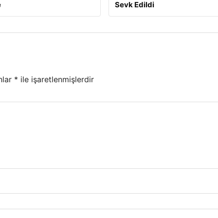
e
Sevk Edildi
nlar
*
ile işaretlenmişlerdir