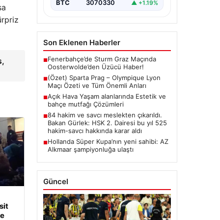
BTC
3070330
▲ +1.19%
sa
rpriz
Son Eklenen Haberler
Fenerbahçe’de Sturm Graz Maçında
s,
■
Oosterwolde’den Üzücü Haber!
(Özet) Sparta Prag – Olympique Lyon
■
Maçı Özeti ve Tüm Önemli Anları
Açık Hava Yaşam alanlarında Estetik ve
■
bahçe mutfağı Çözümleri
84 hakim ve savcı meslekten çıkarıldı.
■
Bakan Gürlek: HSK 2. Dairesi bu yıl 525
hakim-savcı hakkında karar aldı
Hollanda Süper Kupa’nın yeni sahibi: AZ
■
Alkmaar şampiyonluğa ulaştı
Güncel
it
ye