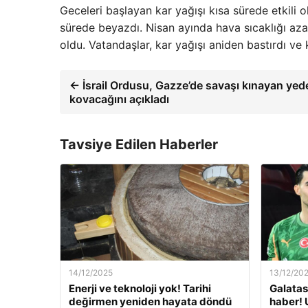
Geceleri başlayan kar yağışı kısa sürede etkili o
sürede beyazdı. Nisan ayında hava sıcaklığı aza
oldu. Vatandaşlar, kar yağışı aniden bastırdı ve 
← İsrail Ordusu, Gazze’de savaşı kınayan yede
kovacağını açıkladı
Tavsiye Edilen Haberler
14/12/2025
13/12/20
Enerji ve teknoloji yok! Tarihi
Galatas
değirmen yeniden hayata döndü
haber! 