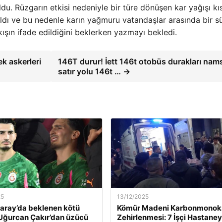
ldu. Rüzgarın etkisi nedeniyle bir türe dönüşen kar yağışı kı
ldı ve bu nedenle karın yağmuru vatandaşlar arasında bir sü
kışın ifade edildiğini beklerken yazmayı bekledi.
k askerleri
146T durur! İett 146t otobüs durakları nam
satır yolu 146t … →
25
13/12/2025
aray’da beklenen kötü
Kömür Madeni Karbonmonoks
Uğurcan Çakır’dan üzücü
Zehirlenmesi: 7 İşçi Hastane