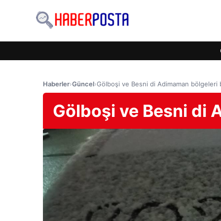
Haberler
›
Güncel
›
Gölboşi ve Besni di Adimaman bölgeleri 
Gölboşi ve Besni di