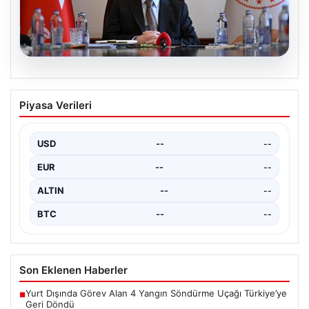
04.08.2026
84 hakim ve savcı meslekten çıkarıldı.
Piyasa Verileri
Bakan Gürlek: HSK 2. Dairesi bu yıl 525
hakim-savcı hakkında karar aldı
USD
--
--
EUR
--
--
ALTIN
--
--
BTC
--
--
Son Eklenen Haberler
Yurt Dışında Görev Alan 4 Yangın Söndürme Uçağı Türkiye’ye
■
Geri Döndü