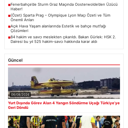
Fenerbahçe’de Sturm Graz Maçında Oosterwolde’den Üzücü
■
Haber!
(Özet) Sparta Prag – Olympique Lyon Maçı Özeti ve Tüm
■
Önemli Anları
Açık Hava Yaşam alanlarında Estetik ve bahçe mutfağı
■
Çözümleri
84 hakim ve savcı meslekten çıkarıldı. Bakan Gürlek: HSK 2.
■
Dairesi bu yıl 525 hakim-savcı hakkında karar aldı
Güncel
06/08/2026
Yurt Dışında Görev Alan 4 Yangın Söndürme Uçağı Türkiye’ye
Geri Döndü