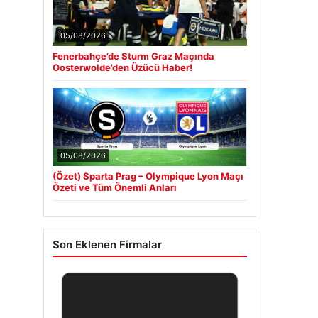
05/08/2026
Fenerbahçe’de Sturm Graz Maçında
Oosterwolde’den Üzücü Haber!
05/08/2026
(Özet) Sparta Prag – Olympique Lyon Maçı
Özeti ve Tüm Önemli Anları
Son Eklenen Firmalar