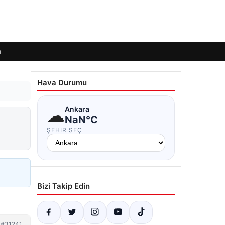
ı
Hava Durumu
☁
Ankara
NaN°C
ŞEHIR SEÇ
Bizi Takip Edin
#31241