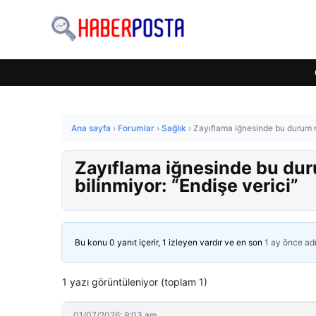
Ana sayfa
›
Forumlar
›
Sağlık
›
Zayıflama iğnesinde bu durum ri
Zayıflama iğnesinde bu dur
bilinmiyor: “Endişe verici”
Bu konu 0 yanıt içerir, 1 izleyen vardır ve en son
1 ay önce
ad
1 yazı görüntüleniyor (toplam 1)
01/07/2026: 9:03 am