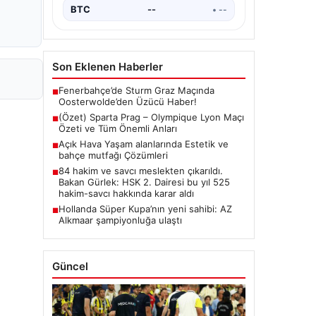
BTC
--
• --
Son Eklenen Haberler
Fenerbahçe’de Sturm Graz Maçında
■
Oosterwolde’den Üzücü Haber!
(Özet) Sparta Prag – Olympique Lyon Maçı
■
Özeti ve Tüm Önemli Anları
Açık Hava Yaşam alanlarında Estetik ve
■
bahçe mutfağı Çözümleri
84 hakim ve savcı meslekten çıkarıldı.
■
Bakan Gürlek: HSK 2. Dairesi bu yıl 525
hakim-savcı hakkında karar aldı
Hollanda Süper Kupa’nın yeni sahibi: AZ
■
Alkmaar şampiyonluğa ulaştı
Güncel