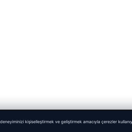
 deneyiminizi kişiselleştirmek ve geliştirmek amacıyla çerezler kullan
malta work and study
|
lemagrup.com.tr