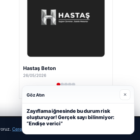
Hastaş Beton
26/05/2026
×
Göz Atın
Zayıflama iğnesinde bu durum risk
oluşturuyor! Gerçek sayı bilinmiyor:
“Endişe verici”
ıyoruz.
Çerez Politikamız
Reddet
Kabul Et