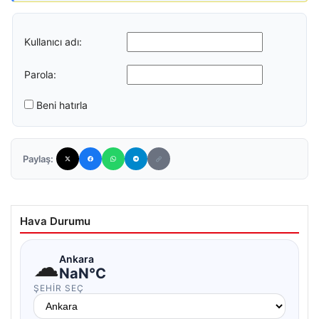
Kullanıcı adı:
Parola:
Beni hatırla
Paylaş:
Hava Durumu
☁
Ankara
NaN°C
ŞEHIR SEÇ