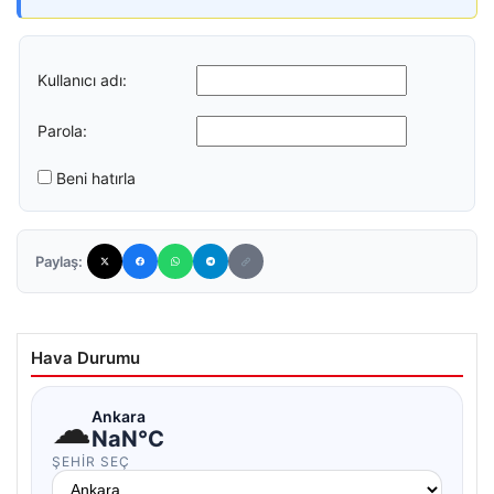
Kullanıcı adı:
Parola:
Beni hatırla
Paylaş:
Hava Durumu
☁
Ankara
NaN°C
ŞEHIR SEÇ