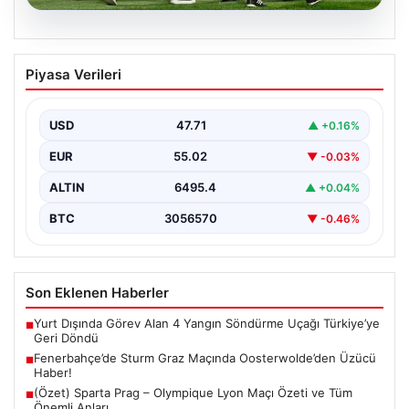
05.08.2026
Fenerbahçe’de Sturm Graz Maçında
Piyasa Verileri
Oosterwolde’den Üzücü Haber!
Futbolseverler, Şampiyonlar Ligi 3. ön eleme turunda
gerçekleşen heyecan dolu mücadelede Fenerbahçe'nin
USD
47.71
▲ +0.16%
Sturm Graz…
EUR
55.02
▼ -0.03%
ALTIN
6495.4
▲ +0.04%
BTC
3056570
▼ -0.46%
Son Eklenen Haberler
Yurt Dışında Görev Alan 4 Yangın Söndürme Uçağı Türkiye’ye
■
Geri Döndü
Fenerbahçe’de Sturm Graz Maçında Oosterwolde’den Üzücü
■
Haber!
(Özet) Sparta Prag – Olympique Lyon Maçı Özeti ve Tüm
■
Önemli Anları