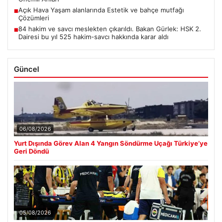
Açık Hava Yaşam alanlarında Estetik ve bahçe mutfağı
■
Çözümleri
84 hakim ve savcı meslekten çıkarıldı. Bakan Gürlek: HSK 2.
■
Dairesi bu yıl 525 hakim-savcı hakkında karar aldı
Güncel
06/08/2026
Yurt Dışında Görev Alan 4 Yangın Söndürme Uçağı Türkiye’ye
Geri Döndü
05/08/2026