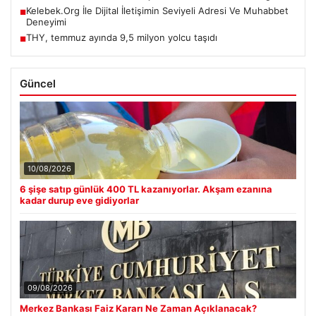
Kelebek.Org İle Dijital İletişimin Seviyeli Adresi Ve Muhabbet
■
Deneyimi
THY, temmuz ayında 9,5 milyon yolcu taşıdı
■
Güncel
10/08/2026
6 şişe satıp günlük 400 TL kazanıyorlar. Akşam ezanına
kadar durup eve gidiyorlar
09/08/2026
Merkez Bankası Faiz Kararı Ne Zaman Açıklanacak?