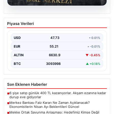
09.08.2026
Merkez Bankası Faiz Kararı Ne Zaman
Piyasa Verileri
Açıklanacak? Ekonomistlerin Nisan Ayı
Beklentileri Güncel
USD
47.73
• 0.01%
Türkiye Cumhuriyet Merkez Bankası (TCMB), Nisan ayı
faiz kararını açıklamak üzere yakında toplanacak.
EUR
55.21
• -0.01%
Piyasalarda…
ALTIN
6630.9
▼ -0.45%
BTC
3093998
▲ +0.18%
Son Eklenen Haberler
6 şişe satıp günlük 400 TL kazanıyorlar. Akşam ezanına kadar
■
durup eve gidiyorlar
Merkez Bankası Faiz Kararı Ne Zaman Açıklanacak?
■
Ekonomistlerin Nisan Ayı Beklentileri Güncel
Mekke Ortak Savunma Anlaşması: Hedefimiz Kimse Değil
■