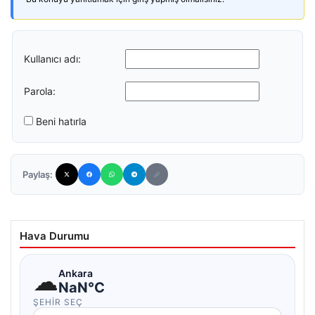
Kullanıcı adı:
Parola:
Beni hatırla
Paylaş:
Hava Durumu
☁
Ankara
NaN°C
ŞEHIR SEÇ