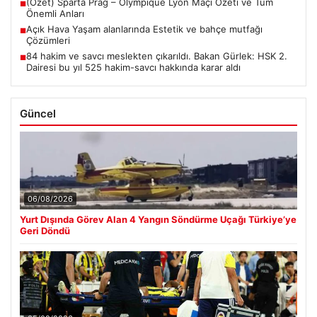
(Özet) Sparta Prag – Olympique Lyon Maçı Özeti ve Tüm
■
Önemli Anları
Açık Hava Yaşam alanlarında Estetik ve bahçe mutfağı
■
Çözümleri
84 hakim ve savcı meslekten çıkarıldı. Bakan Gürlek: HSK 2.
■
Dairesi bu yıl 525 hakim-savcı hakkında karar aldı
Güncel
06/08/2026
Yurt Dışında Görev Alan 4 Yangın Söndürme Uçağı Türkiye’ye
Geri Döndü