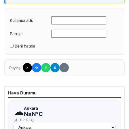
Kullanıcı adı:
Parola:
Beni hatırla
Paylaş:
Hava Durumu
☁
Ankara
NaN°C
ŞEHIR SEÇ