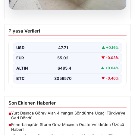
04.08.2026
Açık Hava Yaşam alanlarında Estetik ve
Piyasa Verileri
bahçe mutfağı Çözümleri
Günümüz dünyasında dış mekan yaşam alanları, evlerin
en popüler alanlarından parçası haline gelmiştir.
USD
47.71
▲ +0.16%
Bahçeyle…
EUR
55.02
▼ -0.03%
ALTIN
6495.4
▲ +0.04%
BTC
3056570
▼ -0.46%
Son Eklenen Haberler
Yurt Dışında Görev Alan 4 Yangın Söndürme Uçağı Türkiye’ye
■
Geri Döndü
Fenerbahçe’de Sturm Graz Maçında Oosterwolde’den Üzücü
■
Haber!