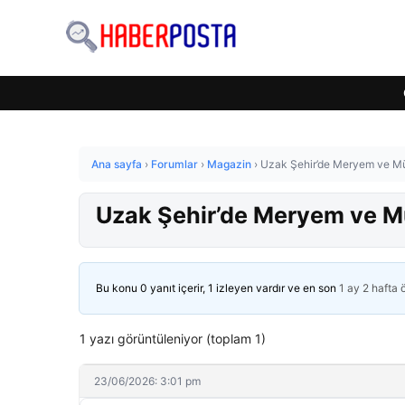
Ana sayfa
›
Forumlar
›
Magazin
›
Uzak Şehir’de Meryem ve Müjg
Uzak Şehir’de Meryem ve Müj
Bu konu 0 yanıt içerir, 1 izleyen vardır ve en son
1 ay 2 hafta
1 yazı görüntüleniyor (toplam 1)
23/06/2026: 3:01 pm