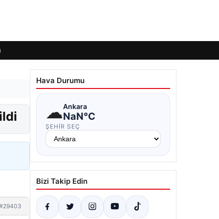
ı
Hava Durumu
☁
Ankara
ldi
NaN°C
ŞEHIR SEÇ
Bizi Takip Edin
#29403