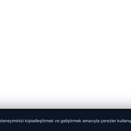
 deneyiminizi kişiselleştirmek ve geliştirmek amacıyla çerezler kullan
malta work and study
|
lemagrup.com.tr