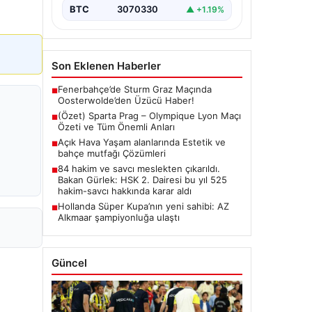
BTC
3070330
▲ +1.19%
Son Eklenen Haberler
Fenerbahçe’de Sturm Graz Maçında
■
Oosterwolde’den Üzücü Haber!
(Özet) Sparta Prag – Olympique Lyon Maçı
■
Özeti ve Tüm Önemli Anları
Açık Hava Yaşam alanlarında Estetik ve
■
bahçe mutfağı Çözümleri
84 hakim ve savcı meslekten çıkarıldı.
■
Bakan Gürlek: HSK 2. Dairesi bu yıl 525
hakim-savcı hakkında karar aldı
Hollanda Süper Kupa’nın yeni sahibi: AZ
■
Alkmaar şampiyonluğa ulaştı
Güncel