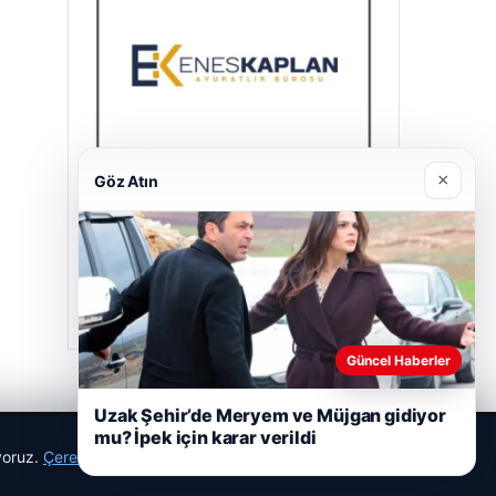
×
Göz Atın
Enes Kaplan Avukatlık Bürosu
28/04/2026
Güncel Haberler
Uzak Şehir’de Meryem ve Müjgan gidiyor
mu? İpek için karar verildi
ıyoruz.
Çerez Politikamız
Reddet
Kabul Et