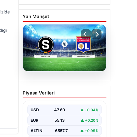
izide
Yan Manşet
dığı
k
05.08.2026
(Özet) Sparta Prag –
Piyasa Verileri
Olympique Lyon Maçı
Özeti ve Tüm Önemli
Anları
USD
47.60
▲ +0.04%
EUR
55.13
▲ +0.20%
ALTIN
6557.7
▲ +0.95%