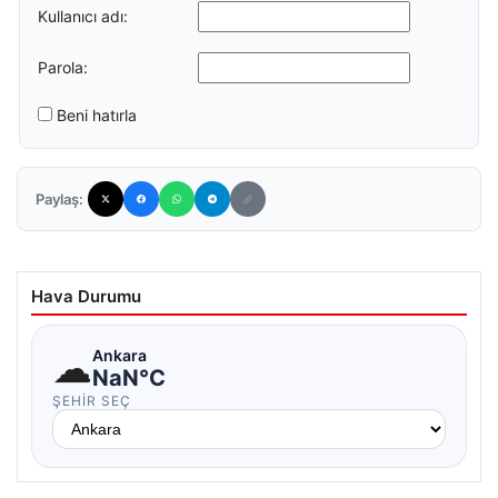
Kullanıcı adı:
Parola:
Beni hatırla
Paylaş:
Hava Durumu
☁
Ankara
NaN°C
ŞEHIR SEÇ