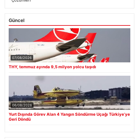
Çözümleri
Güncel
07/08/2026
THY, temmuz ayında 9,5 milyon yolcu taşıdı
06/08/2026
Yurt Dışında Görev Alan 4 Yangın Söndürme Uçağı Türkiye’ye
Geri Döndü