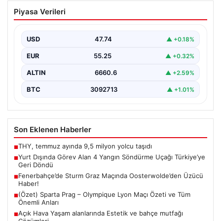
Yurt Dışında Görev Alan 4 Yangın
Piyasa Verileri
Söndürme Uçağı Türkiye’ye Geri Döndü
Orman Genel Müdürlüğü tarafından yapılan açıklamaya
göre, yaz boyunca İspanya ve Fransa’da çıkan orman…
USD
47.74
▲ +0.18%
EUR
55.25
▲ +0.32%
ALTIN
6660.6
▲ +2.59%
BTC
3092713
▲ +1.01%
Son Eklenen Haberler
THY, temmuz ayında 9,5 milyon yolcu taşıdı
■
Yurt Dışında Görev Alan 4 Yangın Söndürme Uçağı Türkiye’ye
■
Geri Döndü
Fenerbahçe’de Sturm Graz Maçında Oosterwolde’den Üzücü
■
Haber!
(Özet) Sparta Prag – Olympique Lyon Maçı Özeti ve Tüm
■
Önemli Anları
Açık Hava Yaşam alanlarında Estetik ve bahçe mutfağı
■