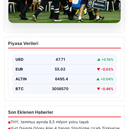
05.08.2026
Fenerbahçe’de Sturm Graz Maçında
Piyasa Verileri
Oosterwolde’den Üzücü Haber!
Futbolseverler, Şampiyonlar Ligi 3. ön eleme turunda
gerçekleşen heyecan dolu mücadelede Fenerbahçe'nin
USD
47.71
▲ +0.16%
Sturm Graz…
EUR
55.02
▼ -0.03%
ALTIN
6495.4
▲ +0.04%
BTC
3056570
▼ -0.46%
Son Eklenen Haberler
THY, temmuz ayında 9,5 milyon yolcu taşıdı
■
Yurt Dışında Görev Alan 4 Yangın Söndürme Uçağı Türkiye’ye
■