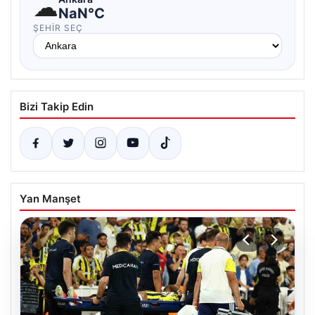
☁
NaN°C
ŞEHIR SEÇ
Bizi Takip Edin
Yan Manşet