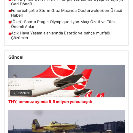
Geri Döndü
Fenerbahçe’de Sturm Graz Maçında Oosterwolde’den Üzücü
■
Haber!
(Özet) Sparta Prag – Olympique Lyon Maçı Özeti ve Tüm
■
Önemli Anları
Açık Hava Yaşam alanlarında Estetik ve bahçe mutfağı
■
Çözümleri
Güncel
07/08/2026
THY, temmuz ayında 9,5 milyon yolcu taşıdı