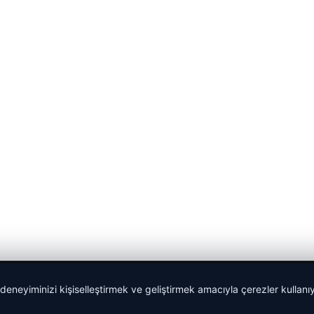
 deneyiminizi kişiselleştirmek ve geliştirmek amacıyla çerezler kullan
malta work and study
|
lemagrup.com.tr