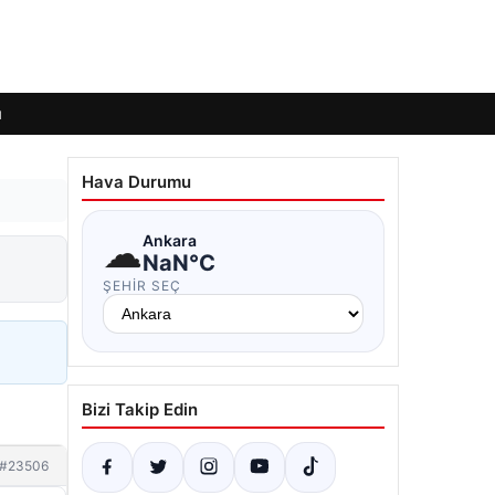
ı
Hava Durumu
☁
Ankara
NaN°C
ŞEHIR SEÇ
Bizi Takip Edin
#23506