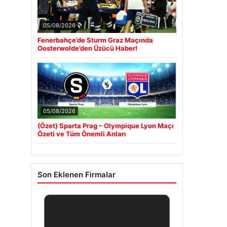
05/08/2026
Fenerbahçe’de Sturm Graz Maçında
Oosterwolde’den Üzücü Haber!
05/08/2026
(Özet) Sparta Prag – Olympique Lyon Maçı
Özeti ve Tüm Önemli Anları
Son Eklenen Firmalar