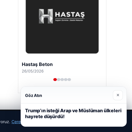
Hastaş Beton
26/05/2026
×
Göz Atın
Trump’ın isteği Arap ve Müslüman ülkeleri
hayrete düşürdü!
ıyoruz.
Çerez Politikamız
Reddet
Kabul Et