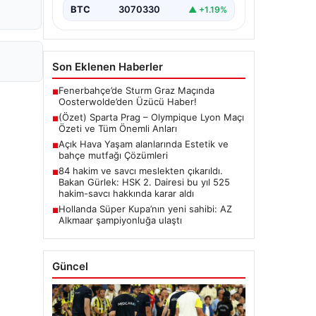
BTC
3070330
▲ +1.19%
Son Eklenen Haberler
Fenerbahçe’de Sturm Graz Maçında
■
Oosterwolde’den Üzücü Haber!
(Özet) Sparta Prag – Olympique Lyon Maçı
■
Özeti ve Tüm Önemli Anları
Açık Hava Yaşam alanlarında Estetik ve
■
bahçe mutfağı Çözümleri
84 hakim ve savcı meslekten çıkarıldı.
■
Bakan Gürlek: HSK 2. Dairesi bu yıl 525
hakim-savcı hakkında karar aldı
Hollanda Süper Kupa’nın yeni sahibi: AZ
■
Alkmaar şampiyonluğa ulaştı
Güncel