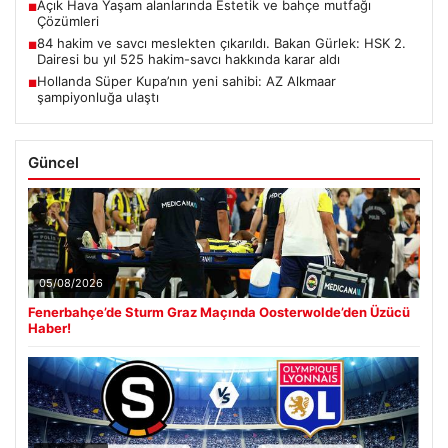
Açık Hava Yaşam alanlarında Estetik ve bahçe mutfağı
■
Çözümleri
84 hakim ve savcı meslekten çıkarıldı. Bakan Gürlek: HSK 2.
■
Dairesi bu yıl 525 hakim-savcı hakkında karar aldı
Hollanda Süper Kupa’nın yeni sahibi: AZ Alkmaar
■
şampiyonluğa ulaştı
Güncel
05/08/2026
Fenerbahçe’de Sturm Graz Maçında Oosterwolde’den Üzücü
Haber!