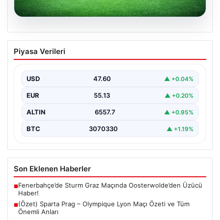
05.08.2026
(Özet) Sparta Prag – Olympique Lyon
Piyasa Verileri
Maçı Özeti ve Tüm Önemli Anları
USD
47.60
▲ +0.04%
EUR
55.13
▲ +0.20%
ALTIN
6557.7
▲ +0.95%
BTC
3070330
▲ +1.19%
Son Eklenen Haberler
Fenerbahçe’de Sturm Graz Maçında Oosterwolde’den Üzücü
■
Haber!
(Özet) Sparta Prag – Olympique Lyon Maçı Özeti ve Tüm
■
Önemli Anları