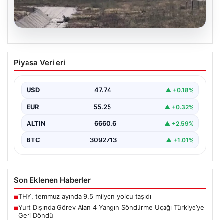
06.08.2026
Yurt Dışında Görev Alan 4 Yangın
Piyasa Verileri
Söndürme Uçağı Türkiye’ye Geri Döndü
Orman Genel Müdürlüğü tarafından yapılan açıklamaya
göre, yaz boyunca İspanya ve Fransa’da çıkan orman…
USD
47.74
▲ +0.18%
EUR
55.25
▲ +0.32%
ALTIN
6660.6
▲ +2.59%
BTC
3092713
▲ +1.01%
Son Eklenen Haberler
THY, temmuz ayında 9,5 milyon yolcu taşıdı
■
Yurt Dışında Görev Alan 4 Yangın Söndürme Uçağı Türkiye’ye
■
Geri Döndü