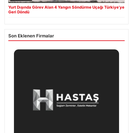
Yurt Dışında Görev Alan 4 Yangın Söndürme Uçağı Türkiye’ye
Geri Döndü
Son Eklenen Firmalar