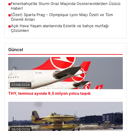
Fenerbahçe’de Sturm Graz Maçında Oosterwolde’den Üzücü
■
Haber!
(Özet) Sparta Prag – Olympique Lyon Maçı Özeti ve Tüm
■
Önemli Anları
Açık Hava Yaşam alanlarında Estetik ve bahçe mutfağı
■
Çözümleri
Güncel
07/08/2026
THY, temmuz ayında 9,5 milyon yolcu taşıdı
06/08/2026