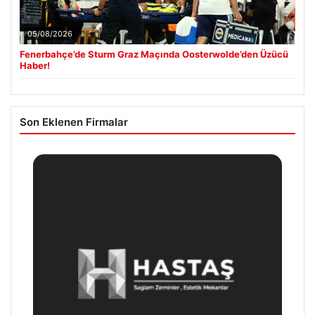
05/08/2026
Fenerbahçe’de Sturm Graz Maçında Oosterwolde’den Üzücü
Haber!
Son Eklenen Firmalar