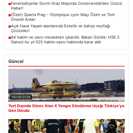
Fenerbahçe’de Sturm Graz Maçında Oosterwolde’den Üzücü
■
Haber!
(Özet) Sparta Prag – Olympique Lyon Maçı Özeti ve Tüm
■
Önemli Anları
Açık Hava Yaşam alanlarında Estetik ve bahçe mutfağı
■
Çözümleri
84 hakim ve savcı meslekten çıkarıldı. Bakan Gürlek: HSK 2.
■
Dairesi bu yıl 525 hakim-savcı hakkında karar aldı
Güncel
06/08/2026
Yurt Dışında Görev Alan 4 Yangın Söndürme Uçağı Türkiye’ye
Geri Döndü