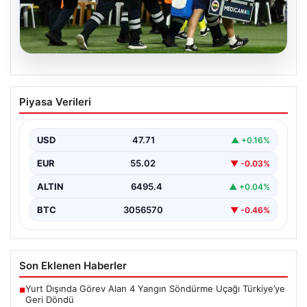
05.08.2026
Fenerbahçe’de Sturm Graz Maçında
Piyasa Verileri
Oosterwolde’den Üzücü Haber!
Futbolseverler, Şampiyonlar Ligi 3. ön eleme turunda
gerçekleşen heyecan dolu mücadelede Fenerbahçe'nin
USD
47.71
▲ +0.16%
Sturm Graz…
EUR
55.02
▼ -0.03%
ALTIN
6495.4
▲ +0.04%
BTC
3056570
▼ -0.46%
Son Eklenen Haberler
Yurt Dışında Görev Alan 4 Yangın Söndürme Uçağı Türkiye’ye
■
Geri Döndü