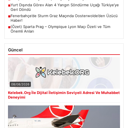
Yurt Dışında Görev Alan 4 Yangın Söndürme Uçağı Türkiye’ye
■
Geri Döndü
Fenerbahçe’de Sturm Graz Maçında Oosterwolde’den Üzücü
■
Haber!
(Özet) Sparta Prag – Olympique Lyon Maçı Özeti ve Tüm
■
Önemli Anları
Güncel
08/08/2026
Kelebek.Org İle Dijital İletişimin Seviyeli Adresi Ve Muhabbet
Deneyimi