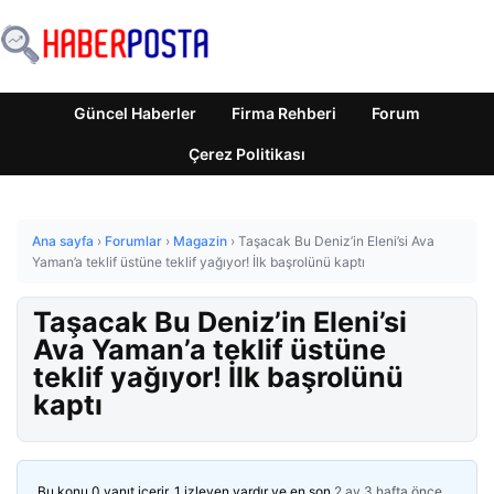
Güncel Haberler
Firma Rehberi
Forum
Çerez Politikası
Ana sayfa
›
Forumlar
›
Magazin
›
Taşacak Bu Deniz’in Eleni’si Ava
Yaman’a teklif üstüne teklif yağıyor! İlk başrolünü kaptı
Taşacak Bu Deniz’in Eleni’si
Ava Yaman’a teklif üstüne
teklif yağıyor! İlk başrolünü
kaptı
Bu konu 0 yanıt içerir, 1 izleyen vardır ve en son
2 ay 3 hafta önce