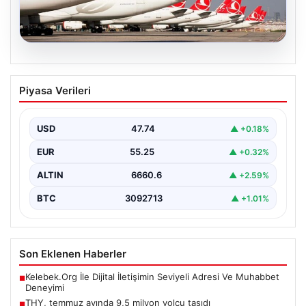
07.08.2026
THY, temmuz ayında 9,5 milyon yolcu
Piyasa Verileri
taşıdı
USD
47.74
▲ +0.18%
EUR
55.25
▲ +0.32%
ALTIN
6660.6
▲ +2.59%
BTC
3092713
▲ +1.01%
Son Eklenen Haberler
Kelebek.Org İle Dijital İletişimin Seviyeli Adresi Ve Muhabbet
■
Deneyimi
THY, temmuz ayında 9,5 milyon yolcu taşıdı
■