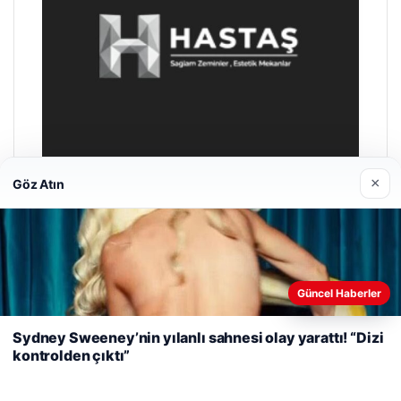
×
Göz Atın
Enes Kaplan Avukatlık Bürosu
28/04/2026
Web sitemizi nasıl kullandığınızı daha iyi anlayabilmek,
Güncel Haberler
deneyiminizi kişiselleştirmek ve geliştirmek amacıyla çerezler
kullanıyoruz.
Çerez Politikamız
Sydney Sweeney’nin yılanlı sahnesi olay yarattı! “Dizi
kontrolden çıktı”
Reddet
Kabul Et