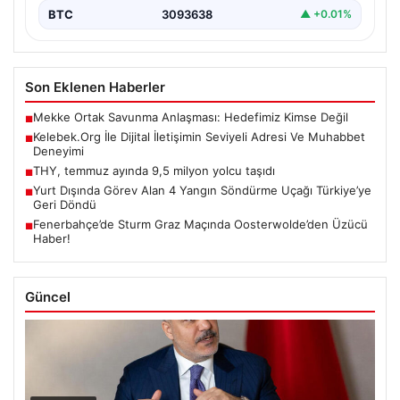
BTC
3093638
▲ +0.01%
Son Eklenen Haberler
Mekke Ortak Savunma Anlaşması: Hedefimiz Kimse Değil
■
Kelebek.Org İle Dijital İletişimin Seviyeli Adresi Ve Muhabbet
■
Deneyimi
THY, temmuz ayında 9,5 milyon yolcu taşıdı
■
Yurt Dışında Görev Alan 4 Yangın Söndürme Uçağı Türkiye’ye
■
Geri Döndü
Fenerbahçe’de Sturm Graz Maçında Oosterwolde’den Üzücü
■
Haber!
Güncel