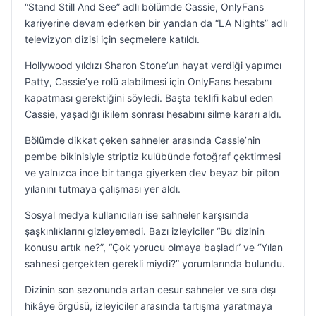
“Stand Still And See” adlı bölümde Cassie, OnlyFans
kariyerine devam ederken bir yandan da “LA Nights” adlı
televizyon dizisi için seçmelere katıldı.
Hollywood yıldızı Sharon Stone’un hayat verdiği yapımcı
Patty, Cassie’ye rolü alabilmesi için OnlyFans hesabını
kapatması gerektiğini söyledi. Başta teklifi kabul eden
Cassie, yaşadığı ikilem sonrası hesabını silme kararı aldı.
Bölümde dikkat çeken sahneler arasında Cassie’nin
pembe bikinisiyle striptiz kulübünde fotoğraf çektirmesi
ve yalnızca ince bir tanga giyerken dev beyaz bir piton
yılanını tutmaya çalışması yer aldı.
Sosyal medya kullanıcıları ise sahneler karşısında
şaşkınlıklarını gizleyemedi. Bazı izleyiciler “Bu dizinin
konusu artık ne?”, “Çok yorucu olmaya başladı” ve “Yılan
sahnesi gerçekten gerekli miydi?” yorumlarında bulundu.
Dizinin son sezonunda artan cesur sahneler ve sıra dışı
hikâye örgüsü, izleyiciler arasında tartışma yaratmaya