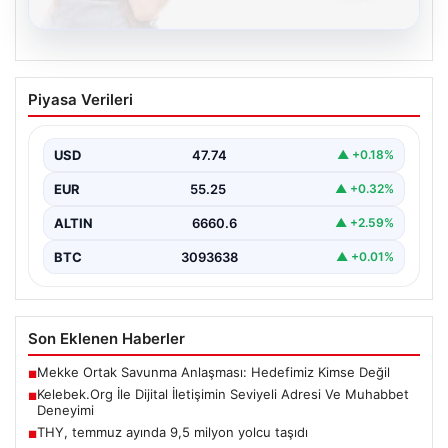
08.08.2026
Kelebek.Org İle Dijital İletişimin Seviyeli
Piyasa Verileri
Adresi Ve Muhabbet Deneyimi
İnternet ortamında bireylerin kaliteli bir biçimde bağlantı
kurması kritik bir hassasiyet taşımaktadır. Halen pek…
USD
47.74
▲ +0.18%
EUR
55.25
▲ +0.32%
ALTIN
6660.6
▲ +2.59%
BTC
3093638
▲ +0.01%
Son Eklenen Haberler
Mekke Ortak Savunma Anlaşması: Hedefimiz Kimse Değil
■
Kelebek.Org İle Dijital İletişimin Seviyeli Adresi Ve Muhabbet
■
Deneyimi
THY, temmuz ayında 9,5 milyon yolcu taşıdı
■