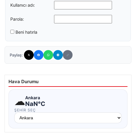
Kullanıcı adı:
Parola:
Beni hatırla
Paylaş:
Hava Durumu
☁
Ankara
NaN°C
ŞEHIR SEÇ