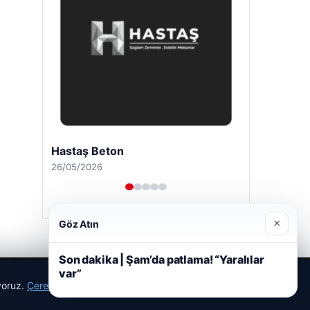
Hastaş Beton
26/05/2026
×
Göz Atın
Son dakika | Şam’da patlama! “Yaralılar
var”
ıyoruz.
Çerez Politikamız
Reddet
Kabul Et