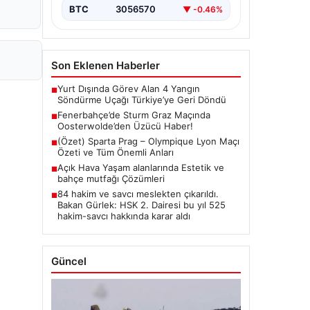
BTC
3056570
▼ -0.46%
Son Eklenen Haberler
Yurt Dışında Görev Alan 4 Yangın
■
Söndürme Uçağı Türkiye’ye Geri Döndü
Fenerbahçe’de Sturm Graz Maçında
■
Oosterwolde’den Üzücü Haber!
(Özet) Sparta Prag – Olympique Lyon Maçı
■
Özeti ve Tüm Önemli Anları
Açık Hava Yaşam alanlarında Estetik ve
■
bahçe mutfağı Çözümleri
84 hakim ve savcı meslekten çıkarıldı.
■
Bakan Gürlek: HSK 2. Dairesi bu yıl 525
hakim-savcı hakkında karar aldı
Güncel