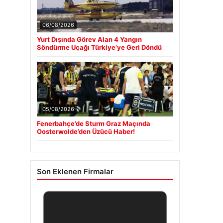
06/08/2026
Yurt Dışında Görev Alan 4 Yangın
Söndürme Uçağı Türkiye’ye Geri Döndü
05/08/2026
Fenerbahçe’de Sturm Graz Maçında
Oosterwolde’den Üzücü Haber!
Son Eklenen Firmalar