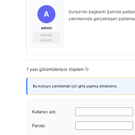
Suriye’nin başkenti Şam’da patla
A
yakınlarında gerçekleşen patlamada
admin
Anahtar
yönetici
1 yazı görüntüleniyor (toplam 1)
Bu konuyu yanıtlamak için giriş yapmış olmalısınız.
Kullanıcı adı:
Parola: