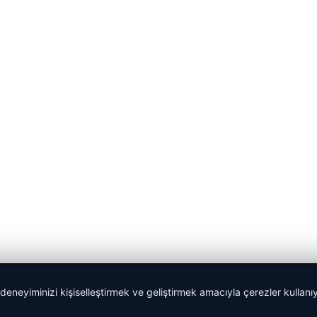
 deneyiminizi kişiselleştirmek ve geliştirmek amacıyla çerezler kullan
malta work and study
|
lemagrup.com.tr