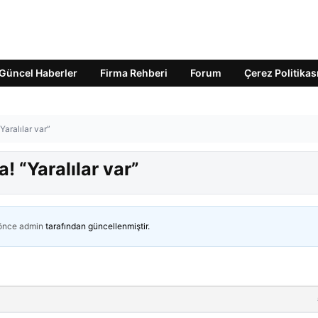
Güncel Haberler
Firma Rehberi
Forum
Çerez Politikas
aralılar var”
! “Yaralılar var”
 önce
admin
tarafından güncellenmiştir.