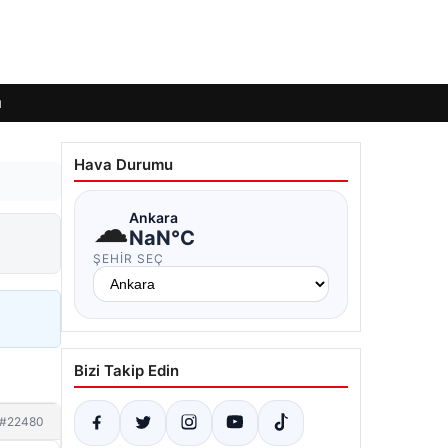
ı
Hava Durumu
☁
Ankara
NaN°C
ŞEHIR SEÇ
Bizi Takip Edin
#22480